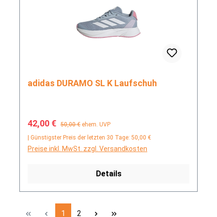
adidas DURAMO SL K Laufschuh
Verkaufspreis:
Regulärer Preis:
42,00 €
50,00 €
ehem. UVP
| Günstigster Preis der letzten 30 Tage: 50,00 €
Preise inkl. MwSt. zzgl. Versandkosten
Details
Seite
Seite
1
2