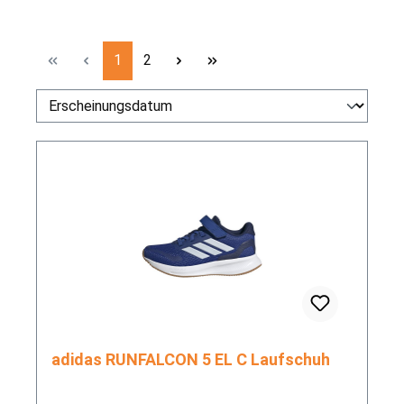
Seite
Seite
1
2
adidas RUNFALCON 5 EL C Laufschuh