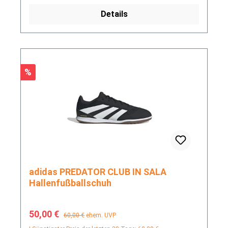
Details
Rabatt
%
adidas PREDATOR CLUB IN SALA
Hallenfußballschuh
Verkaufspreis:
Regulärer Preis:
50,00 €
60,00 €
ehem. UVP