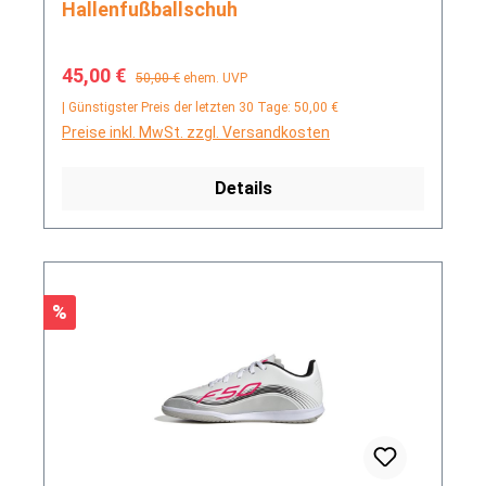
Hallenfußballschuh
Verkaufspreis:
Regulärer Preis:
45,00 €
50,00 €
ehem. UVP
| Günstigster Preis der letzten 30 Tage: 50,00 €
Preise inkl. MwSt. zzgl. Versandkosten
Details
Rabatt
%