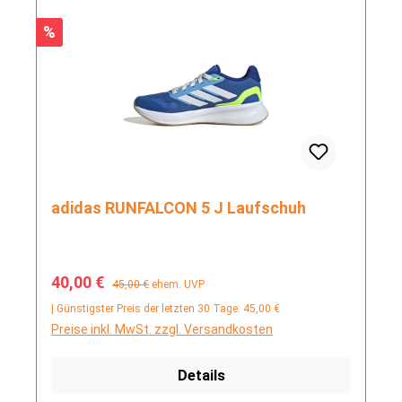
Rabatt
%
adidas RUNFALCON 5 J Laufschuh
Verkaufspreis:
Regulärer Preis:
40,00 €
45,00 €
ehem. UVP
| Günstigster Preis der letzten 30 Tage: 45,00 €
Preise inkl. MwSt. zzgl. Versandkosten
Details