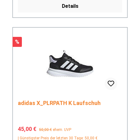
Details
Rabatt
%
adidas X_PLRPATH K Laufschuh
Verkaufspreis:
Regulärer Preis:
45,00 €
50,00 €
ehem. UVP
| Günstigster Preis der letzten 30 Tage: 50,00 €