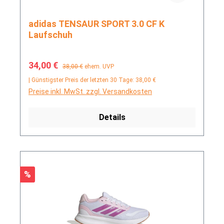
adidas TENSAUR SPORT 3.0 CF K
Laufschuh
Verkaufspreis:
Regulärer Preis:
34,00 €
38,00 €
ehem. UVP
| Günstigster Preis der letzten 30 Tage: 38,00 €
Preise inkl. MwSt. zzgl. Versandkosten
Details
Rabatt
%