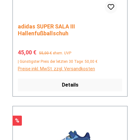
adidas SUPER SALA III
Hallenfußballschuh
Verkaufspreis:
Regulärer Preis:
45,00 €
55,00 €
ehem. UVP
| Günstigster Preis der letzten 30 Tage: 50,00 €
Preise inkl. MwSt. zzgl. Versandkosten
Details
Rabatt
%