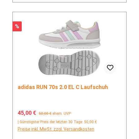
Rabatt
%
adidas RUN 70s 2.0 EL C Laufschuh
Verkaufspreis:
Regulärer Preis:
45,00 €
50,00 €
ehem. UVP
| Günstigster Preis der letzten 30 Tage: 50,00 €
Preise inkl. MwSt. zzgl. Versandkosten