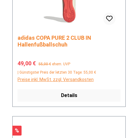
adidas COPA PURE 2 CLUB IN
Hallenfußballschuh
Verkaufspreis:
Regulärer Preis:
49,00 €
55,00 €
ehem. UVP
| Günstigster Preis der letzten 30 Tage: 55,00 €
Preise inkl. MwSt. zzgl. Versandkosten
Details
Rabatt
%