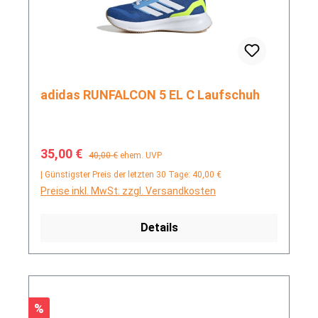
adidas RUNFALCON 5 EL C Laufschuh
Verkaufspreis:
Regulärer Preis:
35,00 €
40,00 €
ehem. UVP
| Günstigster Preis der letzten 30 Tage: 40,00 €
Preise inkl. MwSt. zzgl. Versandkosten
Details
Rabatt
%