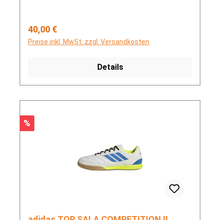
Regulärer Preis:
40,00 €
Preise inkl. MwSt. zzgl. Versandkosten
Details
Rabatt
%
adidas TOP SALA COMPETITION II