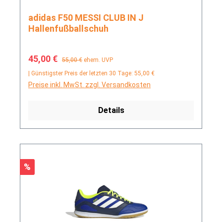
adidas F50 MESSI CLUB IN J
Hallenfußballschuh
Verkaufspreis:
Regulärer Preis:
45,00 €
55,00 €
ehem. UVP
| Günstigster Preis der letzten 30 Tage: 55,00 €
Preise inkl. MwSt. zzgl. Versandkosten
Details
Rabatt
%