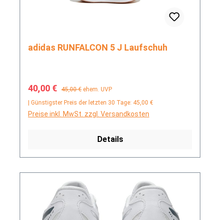
adidas RUNFALCON 5 J Laufschuh
Verkaufspreis:
Regulärer Preis:
40,00 €
45,00 €
ehem. UVP
| Günstigster Preis der letzten 30 Tage: 45,00 €
Preise inkl. MwSt. zzgl. Versandkosten
Details