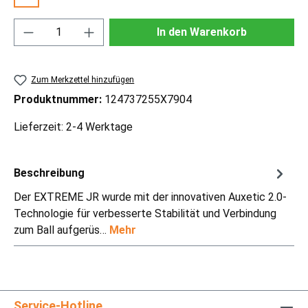
Produkt Anzahl: Gib den gewünschten Wert ei
In den Warenkorb
Zum Merkzettel hinzufügen
Produktnummer:
124737255X7904
Lieferzeit: 2-4 Werktage
Beschreibung
Der EXTREME JR wurde mit der innovativen Auxetic 2.0-
Technologie für verbesserte Stabilität und Verbindung
zum Ball aufgerüs…
Mehr
Service-Hotline