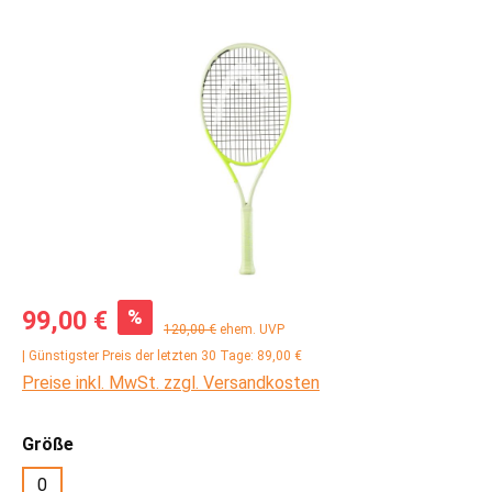
Bildergalerie überspringen
Verkaufspreis:
%
99,00 €
Regulärer Preis:
120,00 €
ehem. UVP
| Günstigster Preis der letzten 30 Tage: 89,00 €
Preise inkl. MwSt. zzgl. Versandkosten
auswählen
Größe
0