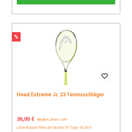
Rabatt
%
Head Extreme Jr. 23 Tennisschläger
Verkaufspreis:
Regulärer Preis:
36,00 €
40,00 €
ehem. UVP
| Günstigster Preis der letzten 30 Tage: 40,00 €