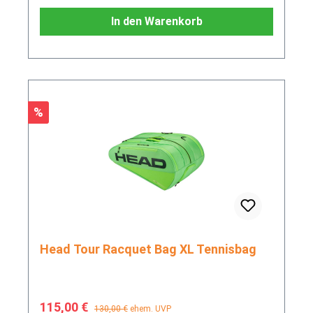
In den Warenkorb
Rabatt
%
Head Tour Racquet Bag XL Tennisbag
Verkaufspreis:
Regulärer Preis:
115,00 €
130,00 €
ehem. UVP