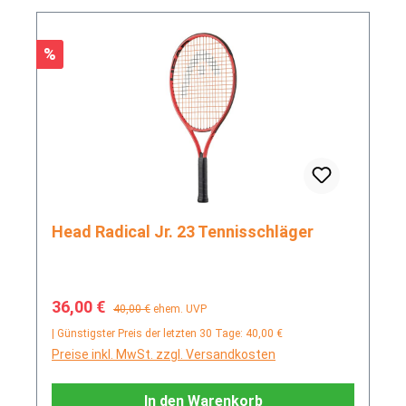
Rabatt
%
Head Radical Jr. 23 Tennisschläger
Verkaufspreis:
Regulärer Preis:
36,00 €
40,00 €
ehem. UVP
| Günstigster Preis der letzten 30 Tage: 40,00 €
Preise inkl. MwSt. zzgl. Versandkosten
In den Warenkorb