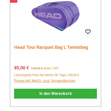
Head Tour Racquet Bag L Tennisbag
Verkaufspreis:
Regulärer Preis:
85,00 €
100,00 €
ehem. UVP
| Günstigster Preis der letzten 30 Tage: 100,00 €
Preise inkl. MwSt. zzgl. Versandkosten
In den Warenkorb