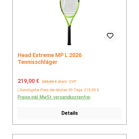
Head Extreme MP L 2026
Tennisschläger
Verkaufspreis:
Regulärer Preis:
219,00 €
230,00 €
ehem. UVP
| Günstigster Preis der letzten 30 Tage: 210,00 €
Preise inkl. MwSt. versandkostenfrei
Details