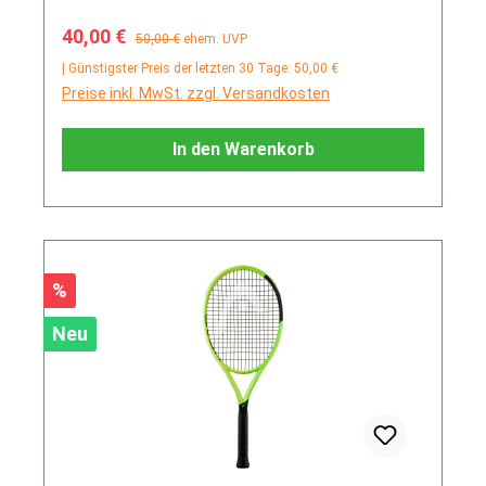
Verkaufspreis:
Regulärer Preis:
40,00 €
50,00 €
ehem. UVP
| Günstigster Preis der letzten 30 Tage: 50,00 €
Preise inkl. MwSt. zzgl. Versandkosten
In den Warenkorb
Rabatt
%
Neu