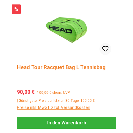
Rabatt
%
Head Tour Racquet Bag L Tennisbag
Verkaufspreis:
Regulärer Preis:
90,00 €
100,00 €
ehem. UVP
| Günstigster Preis der letzten 30 Tage: 100,00 €
Preise inkl. MwSt. zzgl. Versandkosten
In den Warenkorb