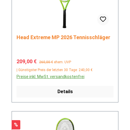
Head Extreme MP 2026 Tennisschläger
Verkaufspreis:
Regulärer Preis:
209,00 €
260,00 €
ehem. UVP
| Günstigster Preis der letzten 30 Tage: 240,00 €
Preise inkl. MwSt. versandkostenfrei
Details
Rabatt
%