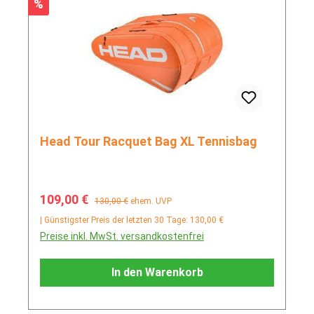
Rabatt
%
Head Tour Racquet Bag XL Tennisbag
Verkaufspreis:
Regulärer Preis:
109,00 €
130,00 €
ehem. UVP
| Günstigster Preis der letzten 30 Tage: 130,00 €
Preise inkl. MwSt. versandkostenfrei
In den Warenkorb