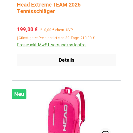
Head Extreme TEAM 2026
Tennisschläger
Verkaufspreis:
Regulärer Preis:
199,00 €
210,00 €
ehem. UVP
| Günstigster Preis der letzten 30 Tage: 210,00 €
Preise inkl. MwSt. versandkostenfrei
Details
Neu