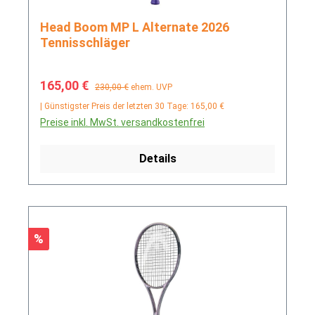
Head Boom MP L Alternate 2026
Tennisschläger
Verkaufspreis:
Regulärer Preis:
165,00 €
230,00 €
ehem. UVP
| Günstigster Preis der letzten 30 Tage: 165,00 €
Preise inkl. MwSt. versandkostenfrei
Details
Rabatt
%