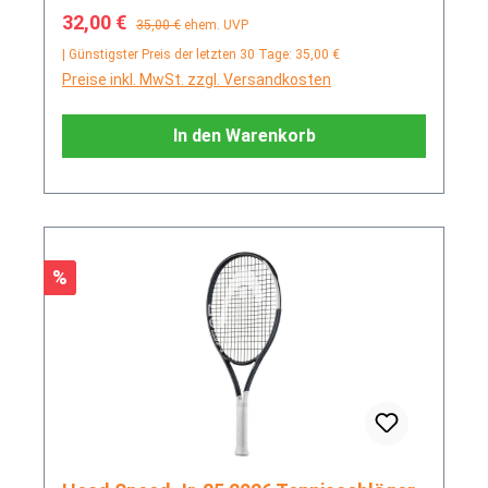
Verkaufspreis:
Regulärer Preis:
32,00 €
35,00 €
ehem. UVP
| Günstigster Preis der letzten 30 Tage: 35,00 €
Preise inkl. MwSt. zzgl. Versandkosten
In den Warenkorb
Rabatt
%