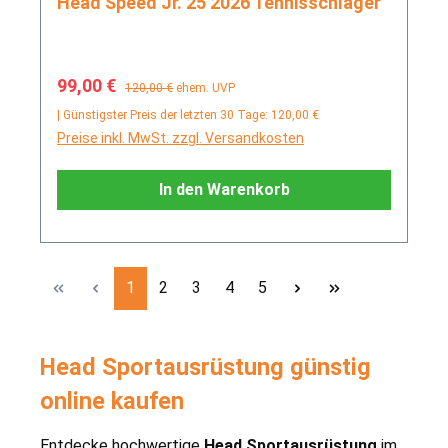
Head Speed Jr. 25 2026 Tennisschläger
Verkaufspreis:
Regulärer Preis:
99,00 €
120,00 €
ehem. UVP
| Günstigster Preis der letzten 30 Tage: 120,00 €
Preise inkl. MwSt. zzgl. Versandkosten
In den Warenkorb
Seite
Seite
Seite
Seite
Seite
1
2
3
4
5
Head Sportausrüstung günstig
online kaufen
Entdecke hochwertige
Head Sportausrüstung
im