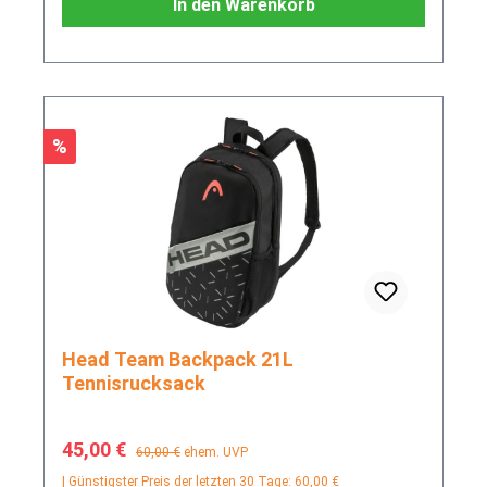
In den Warenkorb
Rabatt
%
Head Team Backpack 21L
Tennisrucksack
Verkaufspreis:
Regulärer Preis:
45,00 €
60,00 €
ehem. UVP
| Günstigster Preis der letzten 30 Tage: 60,00 €