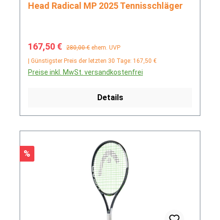
Head Radical MP 2025 Tennisschläger
Verkaufspreis:
Regulärer Preis:
167,50 €
280,00 €
ehem. UVP
| Günstigster Preis der letzten 30 Tage: 167,50 €
Preise inkl. MwSt. versandkostenfrei
Details
Rabatt
%