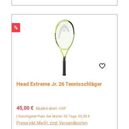
Rabatt
%
Head Extreme Jr. 26 Tennisschläger
Verkaufspreis:
Regulärer Preis:
45,00 €
50,00 €
ehem. UVP
| Günstigster Preis der letzten 30 Tage: 50,00 €
Preise inkl. MwSt. zzgl. Versandkosten