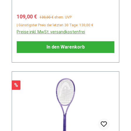
Verkaufspreis:
Regulärer Preis:
109,00 €
130,00 €
ehem. UVP
| Günstigster Preis der letzten 30 Tage: 130,00 €
Preise inkl. MwSt. versandkostenfrei
In den Warenkorb
Rabatt
%