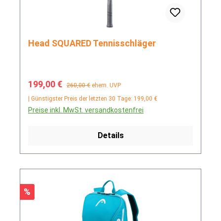
Head SQUARED Tennisschläger
Verkaufspreis:
Regulärer Preis:
199,00 €
260,00 €
ehem. UVP
| Günstigster Preis der letzten 30 Tage: 199,00 €
Preise inkl. MwSt. versandkostenfrei
Details
Rabatt
%