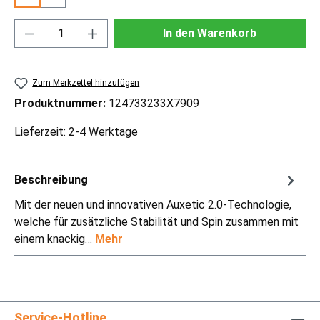
Produkt Anzahl: Gib den gewünschten Wert ei
In den Warenkorb
Zum Merkzettel hinzufügen
Produktnummer:
124733233X7909
Lieferzeit: 2-4 Werktage
Beschreibung
Mit der neuen und innovativen Auxetic 2.0-Technologie,
welche für zusätzliche Stabilität und Spin zusammen mit
einem knackig…
Mehr
Service-Hotline