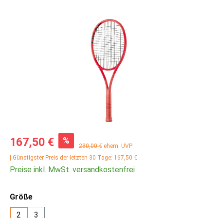
Bildergalerie überspringen
Verkaufspreis:
%
167,50 €
Regulärer Preis:
280,00 €
ehem. UVP
| Günstigster Preis der letzten 30 Tage: 167,50 €
Preise inkl. MwSt. versandkostenfrei
auswählen
Größe
2
3