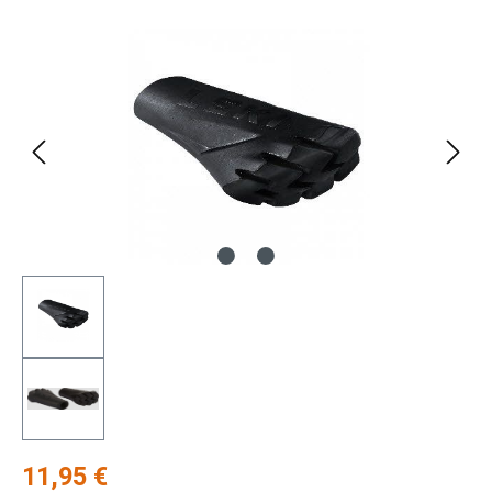
Bildergalerie überspringen
Regulärer Preis:
11,95 €