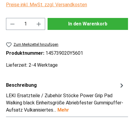
Preise inkl. MwSt. zzgl. Versandkosten
Produkt Anzahl: Gib den gewünschten Wert ei
In den Warenkorb
Zum Merkzettel hinzufügen
Produktnummer:
145739020Y5601
Lieferzeit: 2-4 Werktage
Beschreibung
LEKI Ersatzteile / Zubehör Stöcke Power Grip Pad
Walking black Einheitsgröße Abriebfester Gummipuffer-
Aufsatz Vulkanisiertes…
Mehr