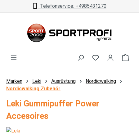
Telefonservice: +4985431270
Zum Hauptinhalt springen
Ware
Marken
Leki
Ausrüstung
Nordicwalking
Nordicwalking Zubehör
Leki Gummipuffer Power
Accesoires