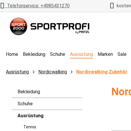
Telefonservice: +4985431270
kostenl
 Hauptinhalt springen
Zur Suche springen
Zur Hauptnavigation springen
Home
Bekleidung
Schuhe
Ausrüstung
Marken
Sale
Ausrüstung
Nordicwalking
Nordicwalking Zubehör
Nor
Bekleidung
Schuhe
Ausrüstung
Tennis