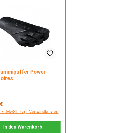
oires
rer Preis:
 €
inkl. MwSt. zzgl. Versandkosten
In den Warenkorb