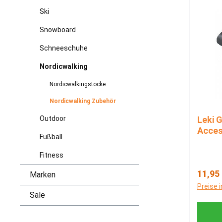
Ski
Snowboard
Schneeschuhe
Nordicwalking
Nordicwalkingstöcke
Nordicwalking Zubehör
Outdoor
Leki Gummipuffer Power
Acces
Fußball
Fitness
Regulä
11,95
Marken
Preise 
Sale