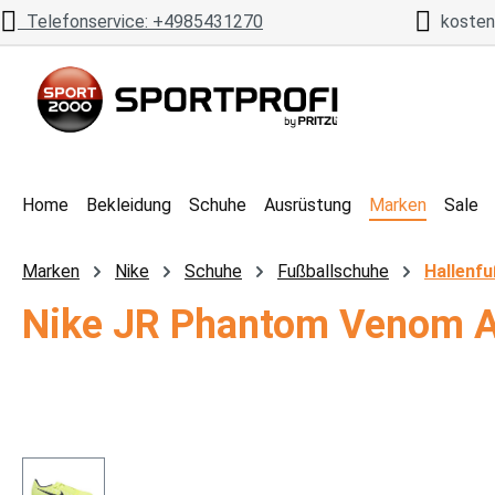
Telefonservice: +4985431270
kostenl
 Hauptinhalt springen
Zur Suche springen
Zur Hauptnavigation springen
Home
Bekleidung
Schuhe
Ausrüstung
Marken
Sale
Marken
Nike
Schuhe
Fußballschuhe
Hallenfu
Nike JR Phantom Venom A
Bildergalerie überspringen