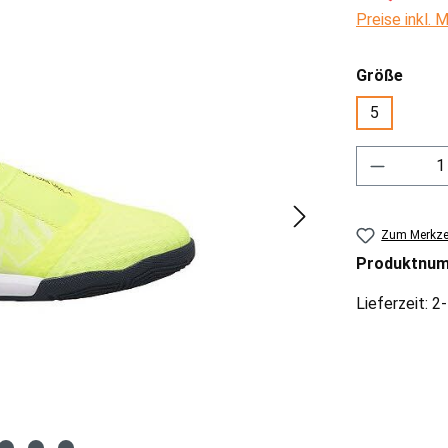
Preise inkl.
ausw
Größe
5
Produkt 
Zum Merkzet
Produktnu
Lieferzeit: 