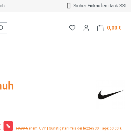
ch
Sicher Einkaufen dank SSL
0,00 €
Ware
huh
:
€
%
Regulärer Preis:
60,00 €
ehem. UVP
| Günstigster Preis der letzten 30 Tage: 60,00 €