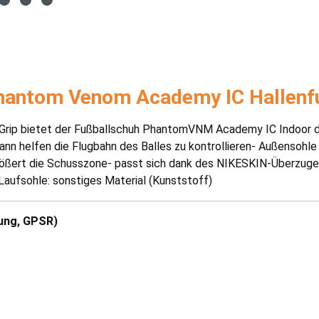
Phantom Venom Academy IC Hallenf
rip bietet der Fußballschuh PhantomVNM Academy IC Indoor der 
n helfen die Flugbahn des Balles zu kontrollieren- Außensohle m
ßert die Schusszone- passt sich dank des NIKESKIN-Überzuges p
Laufsohle: sonstiges Material (Kunststoff)
ung, GPSR)