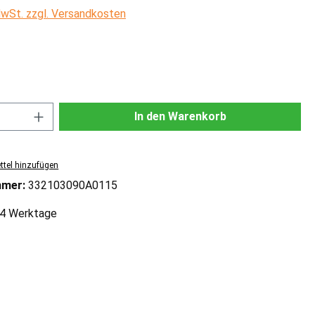
 MwSt. zzgl. Versandkosten
ählen
Anzahl: Gib den gewünschten Wert ein od
In den Warenkorb
tel hinzufügen
mmer:
332103090A0115
2-4 Werktage