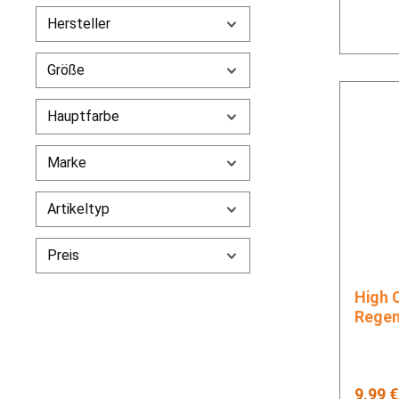
Hersteller
Größe
Hauptfarbe
Marke
Artikeltyp
Preis
High Col
Regen
Regulä
9,99 €