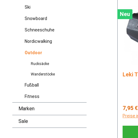
Ski
Neu
Snowboard
Schneeschuhe
Nordicwalking
Outdoor
Rucksäcke
L
Wanderstöcke
Fußball
Fitness
Regulä
7,95 €
Marken
Preise 
Sale