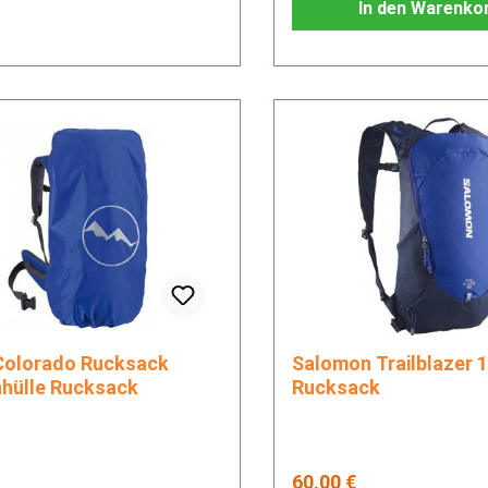
In den Warenko
orado Rucksack
Salomon Trailblazer 10
hülle Rucksack
Rucksack
rer Preis:
Regulärer Preis:
60,00 €