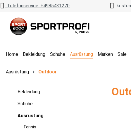
Telefonservice: +4985431270
kostenl
 Hauptinhalt springen
Zur Suche springen
Zur Hauptnavigation springen
Home
Bekleidung
Schuhe
Ausrüstung
Marken
Sale
Ausrüstung
Outdoor
Out
Bekleidung
Schuhe
Ausrüstung
Tennis