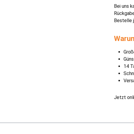
Bei uns k
Rückgaber
Bestelle 
Warum
Groß
Güns
14 T
Schn
Vers
Jetzt onl