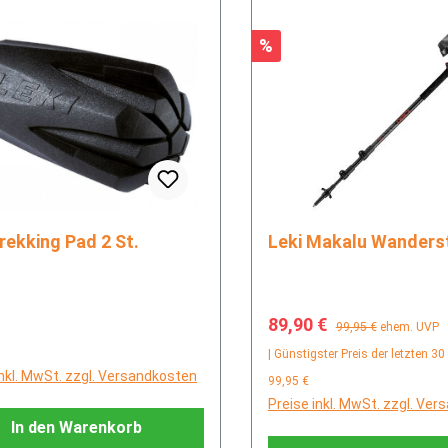
Rabatt
%
eki Trekking Pad 2 St.
Leki Makalu Wander
Verkaufspreis:
Regulärer Preis:
89,90 €
99,95 €
ehem. UVP
rer Preis:
| Günstigster Preis der letzten 30
inkl. MwSt. zzgl. Versandkosten
99,95 €
Preise inkl. MwSt. zzgl. Ve
In den Warenkorb