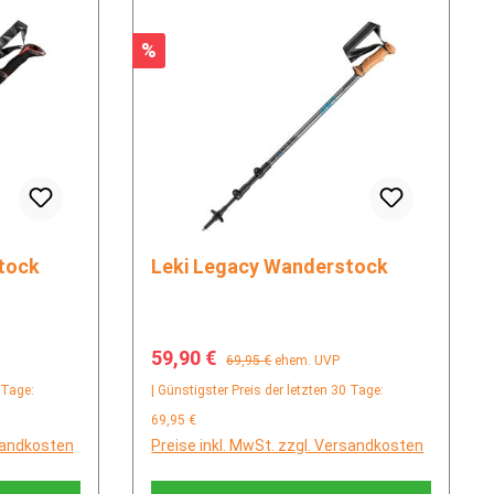
Rabatt
%
stock
Leki Legacy Wanderstock
Verkaufspreis:
Regulärer Preis:
59,90 €
69,95 €
ehem. UVP
 Tage:
| Günstigster Preis der letzten 30 Tage:
69,95 €
rsandkosten
Preise inkl. MwSt. zzgl. Versandkosten