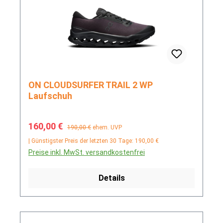
ON CLOUDSURFER TRAIL 2 WP
Laufschuh
Verkaufspreis:
Regulärer Preis:
160,00 €
190,00 €
ehem. UVP
| Günstigster Preis der letzten 30 Tage: 190,00 €
Preise inkl. MwSt. versandkostenfrei
Details