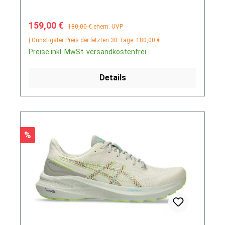
Verkaufspreis:
Regulärer Preis:
159,00 €
180,00 €
ehem. UVP
| Günstigster Preis der letzten 30 Tage: 180,00 €
Preise inkl. MwSt. versandkostenfrei
Details
Rabatt
%