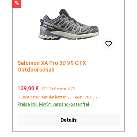
Rabatt
%
Salomon XA Pro 3D V9 GTX
Outdoorschuh
Verkaufspreis:
Regulärer Preis:
139,00 €
170,00 €
ehem. UVP
| Günstigster Preis der letzten 30 Tage: 170,00 €
Preise inkl. MwSt. versandkostenfrei
Details