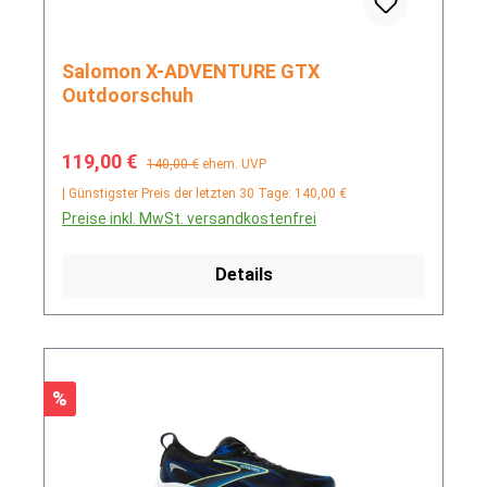
Salomon X-ADVENTURE GTX
Outdoorschuh
Verkaufspreis:
Regulärer Preis:
119,00 €
140,00 €
ehem. UVP
| Günstigster Preis der letzten 30 Tage: 140,00 €
Preise inkl. MwSt. versandkostenfrei
Details
Rabatt
%