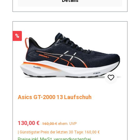
Details
Rabatt
%
Asics GT-2000 13 Laufschuh
Verkaufspreis:
Regulärer Preis:
130,00 €
160,00 €
ehem. UVP
| Günstigster Preis der letzten 30 Tage: 160,00 €
Preise inkl. MwSt. versandkostenfrei