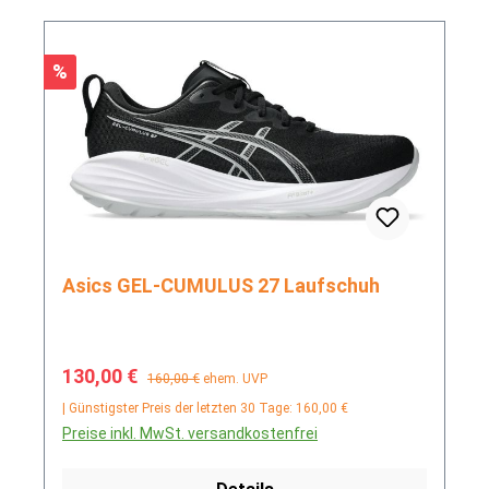
Rabatt
%
Asics GEL-CUMULUS 27 Laufschuh
Verkaufspreis:
Regulärer Preis:
130,00 €
160,00 €
ehem. UVP
| Günstigster Preis der letzten 30 Tage: 160,00 €
Preise inkl. MwSt. versandkostenfrei