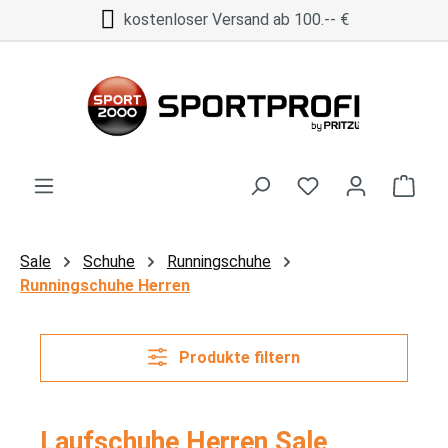
kostenloser Versand ab 100.-- €
Zum Hauptinhalt springen
Ware
Sale
Schuhe
Runningschuhe
Runningschuhe Herren
Produkte filtern
Laufschuhe Herren Sale