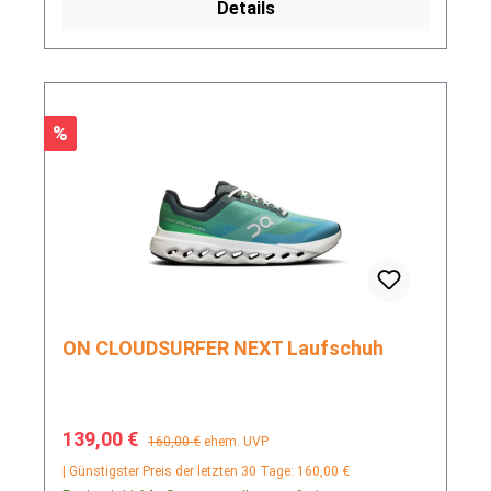
Details
Rabatt
%
ON CLOUDSURFER NEXT Laufschuh
Verkaufspreis:
Regulärer Preis:
139,00 €
160,00 €
ehem. UVP
| Günstigster Preis der letzten 30 Tage: 160,00 €