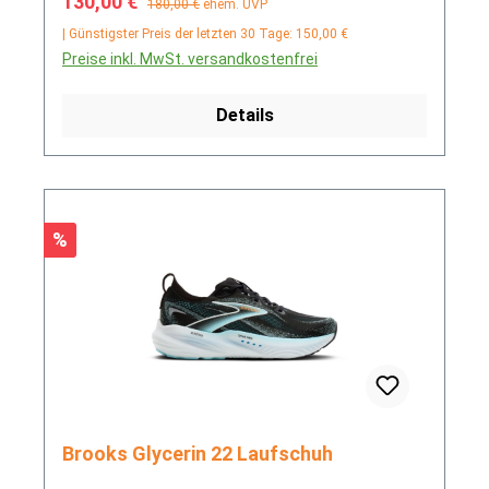
Verkaufspreis:
130,00 €
180,00 €
ehem. UVP
| Günstigster Preis der letzten 30 Tage: 150,00 €
Preise inkl. MwSt. versandkostenfrei
Details
Rabatt
%
Brooks Glycerin 22 Laufschuh