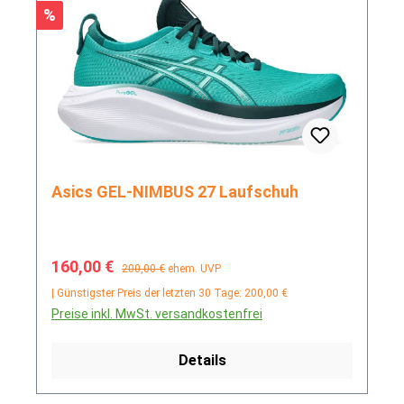
Rabatt
%
Asics GEL-NIMBUS 27 Laufschuh
Verkaufspreis:
Regulärer Preis:
160,00 €
200,00 €
ehem. UVP
| Günstigster Preis der letzten 30 Tage: 200,00 €
Preise inkl. MwSt. versandkostenfrei
Details