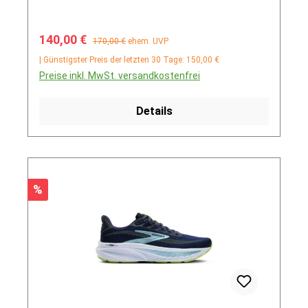
Verkaufspreis:
Regulärer Preis:
140,00 €
170,00 €
ehem. UVP
| Günstigster Preis der letzten 30 Tage: 150,00 €
Preise inkl. MwSt. versandkostenfrei
Details
Rabatt
%