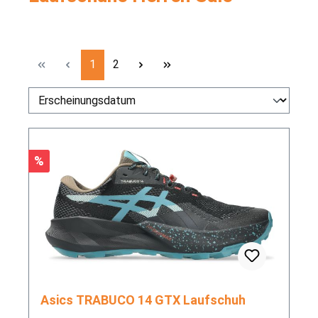
Seite
Seite
1
2
Rabatt
%
Asics TRABUCO 14 GTX Laufschuh