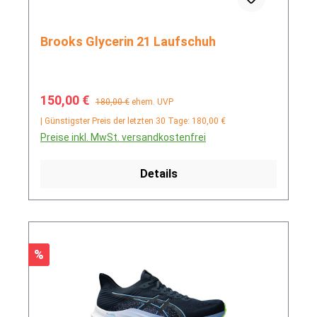
Brooks Glycerin 21 Laufschuh
Verkaufspreis:
Regulärer Preis:
150,00 €
180,00 €
ehem. UVP
| Günstigster Preis der letzten 30 Tage: 180,00 €
Preise inkl. MwSt. versandkostenfrei
Details
Rabatt
%