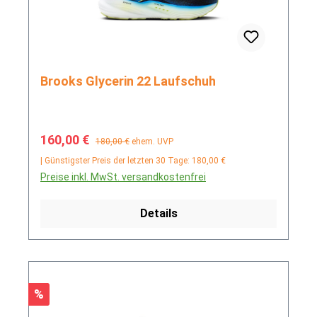
Brooks Glycerin 22 Laufschuh
Verkaufspreis:
Regulärer Preis:
160,00 €
180,00 €
ehem. UVP
| Günstigster Preis der letzten 30 Tage: 180,00 €
Preise inkl. MwSt. versandkostenfrei
Details
Rabatt
%