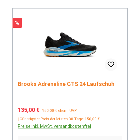
Rabatt
%
Brooks Adrenaline GTS 24 Laufschuh
Verkaufspreis:
Regulärer Preis:
135,00 €
150,00 €
ehem. UVP
| Günstigster Preis der letzten 30 Tage: 150,00 €
Preise inkl. MwSt. versandkostenfrei