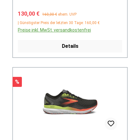
Verkaufspreis:
Regulärer Preis:
130,00 €
160,00 €
ehem. UVP
| Günstigster Preis der letzten 30 Tage: 160,00 €
Preise inkl. MwSt. versandkostenfrei
Details
Rabatt
%