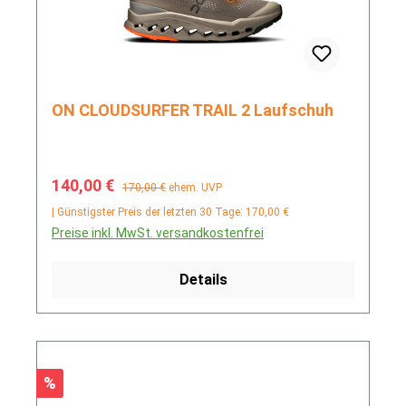
ON CLOUDSURFER TRAIL 2 Laufschuh
Verkaufspreis:
Regulärer Preis:
140,00 €
170,00 €
ehem. UVP
| Günstigster Preis der letzten 30 Tage: 170,00 €
Preise inkl. MwSt. versandkostenfrei
Details
Rabatt
%