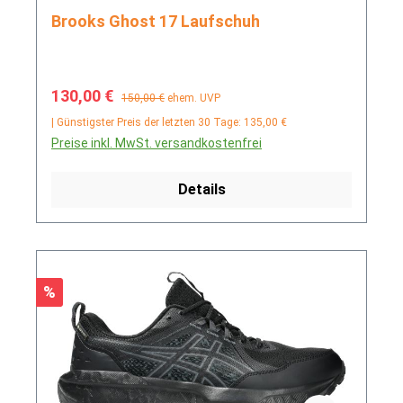
Brooks Ghost 17 Laufschuh
Verkaufspreis:
Regulärer Preis:
130,00 €
150,00 €
ehem. UVP
| Günstigster Preis der letzten 30 Tage: 135,00 €
Preise inkl. MwSt. versandkostenfrei
Details
Rabatt
%