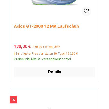
Asics GT-2000 12 MK Laufschuh
Verkaufspreis:
Regulärer Preis:
130,00 €
160,00 €
ehem. UVP
| Günstigster Preis der letzten 30 Tage: 160,00 €
Preise inkl. MwSt. versandkostenfrei
Details
Rabatt
%