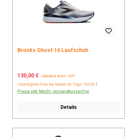
Brooks Ghost 16 Laufschuh
Verkaufspreis:
Regulärer Preis:
130,00 €
150,00 €
ehem. UVP
| Günstigster Preis der letzten 30 Tage: 150,00 €
Preise inkl. MwSt. versandkostenfrei
Details