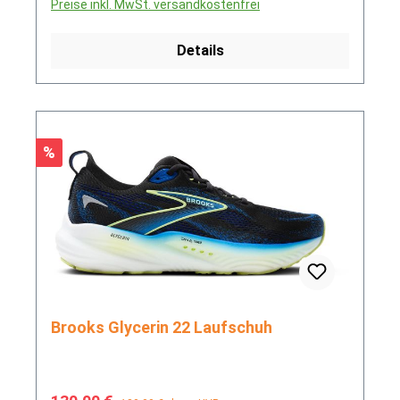
Preise inkl. MwSt. versandkostenfrei
Details
Rabatt
%
Brooks Glycerin 22 Laufschuh
Regulärer Preis: