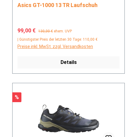
Asics GT-1000 13 TR Laufschuh
Verkaufspreis:
Regulärer Preis:
99,00 €
130,00 €
ehem. UVP
| Günstigster Preis der letzten 30 Tage: 110,00 €
Preise inkl. MwSt. zzgl. Versandkosten
Details
Rabatt
%