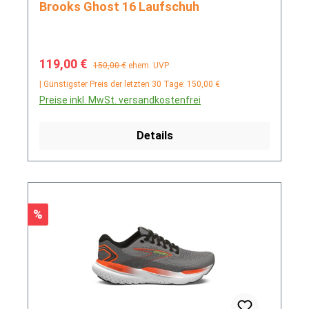
Brooks Ghost 16 Laufschuh
Verkaufspreis:
Regulärer Preis:
119,00 €
150,00 €
ehem. UVP
| Günstigster Preis der letzten 30 Tage: 150,00 €
Preise inkl. MwSt. versandkostenfrei
Details
Rabatt
%