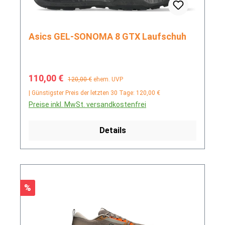
Asics GEL-SONOMA 8 GTX Laufschuh
Verkaufspreis:
Regulärer Preis:
110,00 €
120,00 €
ehem. UVP
| Günstigster Preis der letzten 30 Tage: 120,00 €
Preise inkl. MwSt. versandkostenfrei
Details
Rabatt
%