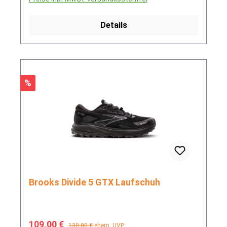
Details
Rabatt
%
Brooks Divide 5 GTX Laufschuh
Verkaufspreis:
Regulärer Preis:
109,00 €
130,00 €
ehem. UVP