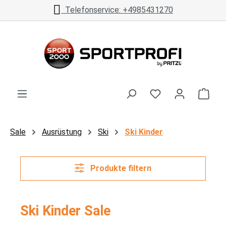
Telefonservice: +4985431270
Zum Hauptinhalt springen
Ware
Sale
Ausrüstung
Ski
Ski Kinder
Produkte filtern
Ski Kinder Sale