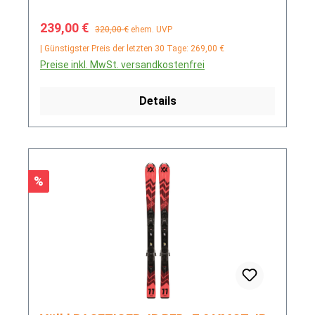
Verkaufspreis:
Regulärer Preis:
239,00 €
320,00 €
ehem. UVP
| Günstigster Preis der letzten 30 Tage: 269,00 €
Preise inkl. MwSt. versandkostenfrei
Details
Rabatt
%