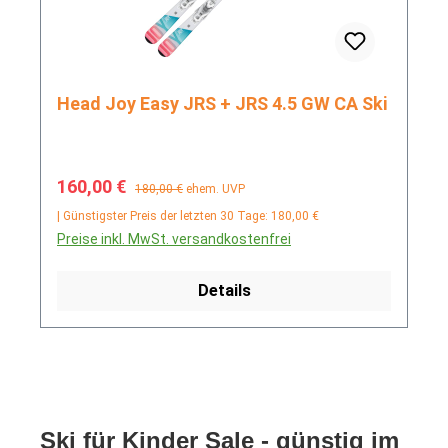
Head Joy Easy JRS + JRS 4.5 GW CA Ski
Verkaufspreis:
Regulärer Preis:
160,00 €
180,00 €
ehem. UVP
| Günstigster Preis der letzten 30 Tage: 180,00 €
Preise inkl. MwSt. versandkostenfrei
Details
Ski für Kinder Sale - günstig im