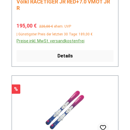
Völkl RACETIGER JR RED+7.0 VMOT JR
R
Verkaufspreis:
Regulärer Preis:
195,00 €
220,00 €
ehem. UVP
| Günstigster Preis der letzten 30 Tage: 189,00 €
Preise inkl. MwSt. versandkostenfrei
Details
Rabatt
%