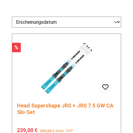
Rabatt
%
Head Supershape JRS + JRS 7.5 GW CA
Ski-Set
Verkaufspreis:
Regulärer Preis:
239,00 €
300,00 €
ehem. UVP