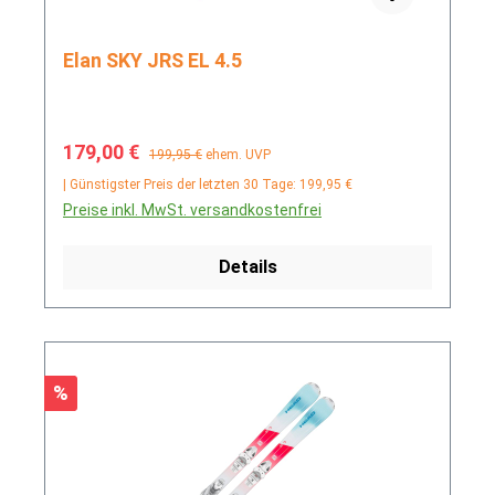
Elan SKY JRS EL 4.5
Verkaufspreis:
Regulärer Preis:
179,00 €
199,95 €
ehem. UVP
| Günstigster Preis der letzten 30 Tage: 199,95 €
Preise inkl. MwSt. versandkostenfrei
Details
Rabatt
%