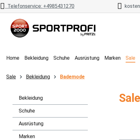
Telefonservice: +4985431270
kostenl
 Hauptinhalt springen
Zur Suche springen
Zur Hauptnavigation springen
Home
Bekleidung
Schuhe
Ausrüstung
Marken
Sale
Sale
Bekleidung
Bademode
Sal
Bekleidung
Schuhe
Ausrüstung
Marken