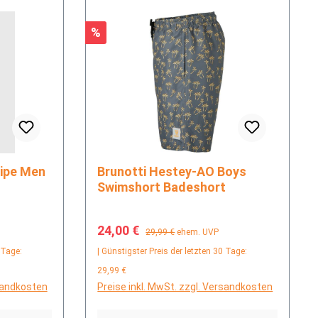
Rabatt
%
Brunotti Hestey-AO Boys
t
Swimshort Badeshort
Verkaufspreis:
Regulärer Preis:
24,00 €
29,99 €
ehem. UVP
 Tage:
| Günstigster Preis der letzten 30 Tage:
29,99 €
rsandkosten
Preise inkl. MwSt. zzgl. Versandkosten