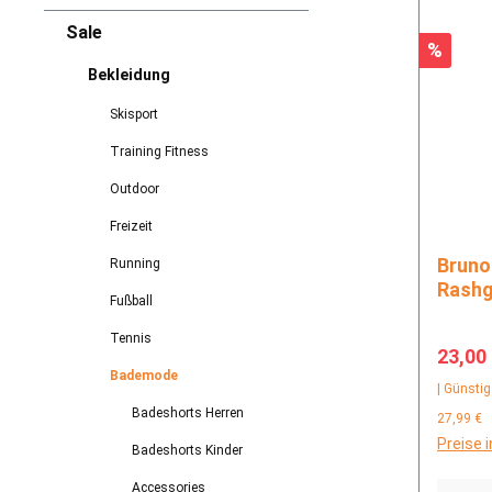
Sale
Rabatt
%
Bekleidung
Skisport
Training Fitness
Outdoor
Freizeit
Brunotti Wavegua
Running
Rashg
Fußball
Tennis
Verkau
23,00
Bademode
| Günstig
Badeshorts Herren
27,99 €
Preise 
Badeshorts Kinder
Accessories