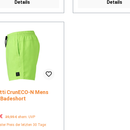
Details
Details
O-N Mens
 Badeshort
fspreis:
Regulärer Preis:
 €
39,99 €
ehem. UVP
ster Preis der letzten 30 Tage: