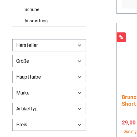
Schuhe
Ausrüstung
Rabatt
%
Hersteller
Größe
Hauptfarbe
Marke
Brunotti CrunEC
Short
Artikeltyp
Verkau
29,00
Preis
| Günstig