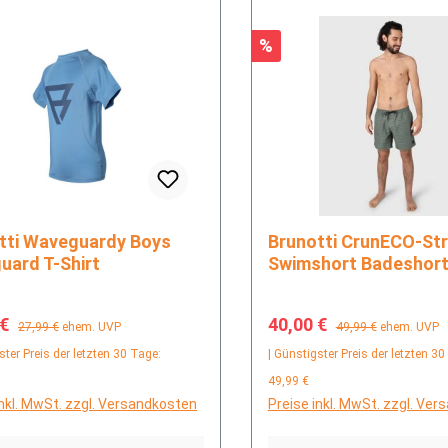
Rabatt
%
rdy Boys
Brunotti CrunECO-Stripe Men
uard T-Shirt
Swimshort Badeshor
fspreis:
Regulärer Preis:
Verkaufspreis:
Regulärer Preis:
 €
40,00 €
27,99 €
ehem. UVP
49,99 €
ehem. UVP
ster Preis der letzten 30 Tage:
| Günstigster Preis der letzten 30
49,99 €
inkl. MwSt. zzgl. Versandkosten
Preise inkl. MwSt. zzgl. Ve