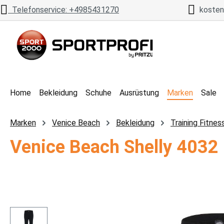
Telefonservice: +4985431270
kostenl
 Hauptinhalt springen
Zur Suche springen
Zur Hauptnavigation springen
Home
Bekleidung
Schuhe
Ausrüstung
Marken
Sale
Marken
Venice Beach
Bekleidung
Training Fitnes
Venice Beach Shelly 4032
Bildergalerie überspringen