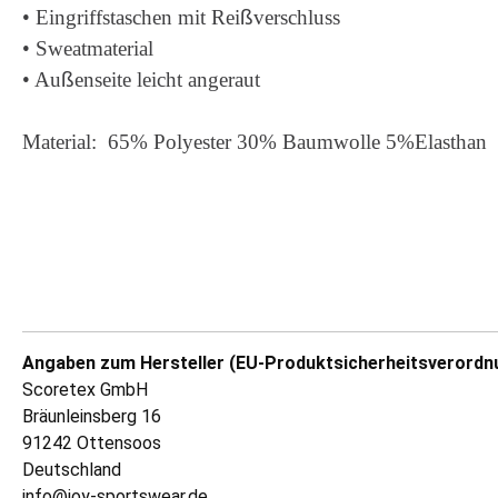
• Eingriffstaschen mit Rei
ß
verschluss
• Sweatmaterial
• Au
ß
enseite leicht angeraut
Material: 65% Polyester 30% Baumwolle 5%Elasthan
Angaben zum Hersteller (EU-Produktsicherheitsverordn
Scoretex GmbH
Bräunleinsberg 16
91242 Ottensoos
Deutschland
info@joy-sportswear.de