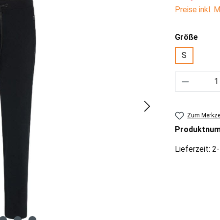
Preise inkl.
ausw
Größe
S
Produkt 
Zum Merkzet
Produktnu
Lieferzeit: 