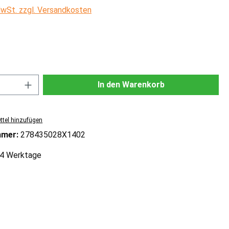
 MwSt. zzgl. Versandkosten
ählen
Anzahl: Gib den gewünschten Wert ein od
In den Warenkorb
tel hinzufügen
mmer:
278435028X1402
2-4 Werktage