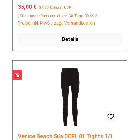
Verkaufspreis:
Regulärer Preis:
35,00 €
39,99 €
ehem. UVP
| Günstigster Preis der letzten 30 Tage: 39,99 €
Preise inkl. MwSt. zzgl. Versandkosten
Details
Rabatt
%
Venice Beach Sila DCFL 01 Tights 1/1