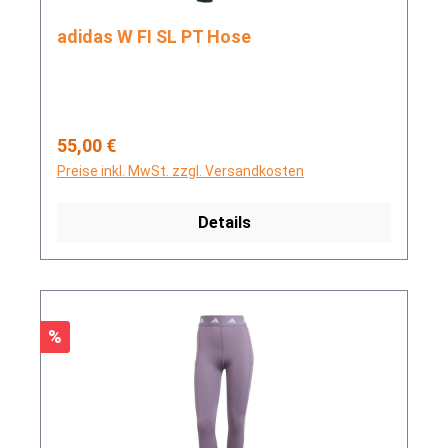
adidas W FI SL PT Hose
Regulärer Preis:
55,00 €
Preise inkl. MwSt. zzgl. Versandkosten
Details
Rabatt
%