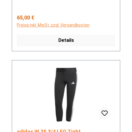
Regulärer Preis:
65,00 €
Preise inkl. MwSt. zzgl. Versandkosten
Details
adidas W 3S 3/4 LEG Tight