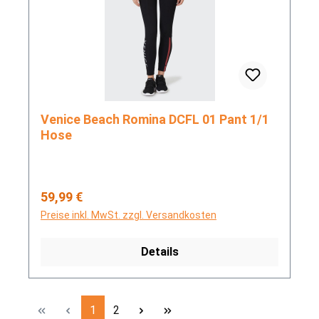
Venice Beach Romina DCFL 01 Pant 1/1
Hose
Regulärer Preis:
59,99 €
Preise inkl. MwSt. zzgl. Versandkosten
Details
Seite
Seite
1
2