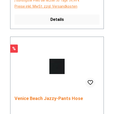
| Günstigster Preis der letzten 30 Tage: 39,99 €
Preise inkl. MwSt. zzgl. Versandkosten
Details
Rabatt
%
Venice Beach Jazzy-Pants Hose