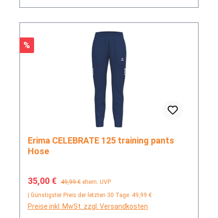
Rabatt
%
Erima CELEBRATE 125 training pants
Hose
Verkaufspreis:
Regulärer Preis:
35,00 €
49,99 €
ehem. UVP
| Günstigster Preis der letzten 30 Tage: 49,99 €
Preise inkl. MwSt. zzgl. Versandkosten