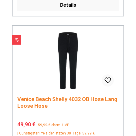
Details
Rabatt
%
Venice Beach Shelly 4032 OB Hose Lang
Loose Hose
Verkaufspreis:
Regulärer Preis:
49,90 €
59,99 €
ehem. UVP
| Günstigster Preis der letzten 30 Tage: 59,99 €