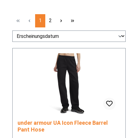
Seite
Seite
1
2
under armour UA Icon Fleece Barrel
Pant Hose