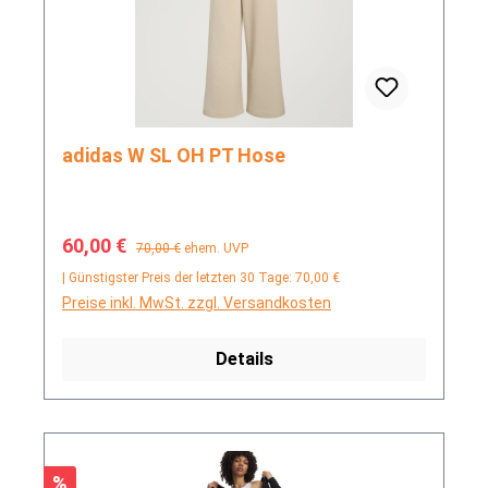
adidas W SL OH PT Hose
Verkaufspreis:
Regulärer Preis:
60,00 €
70,00 €
ehem. UVP
| Günstigster Preis der letzten 30 Tage: 70,00 €
Preise inkl. MwSt. zzgl. Versandkosten
Details
Rabatt
%