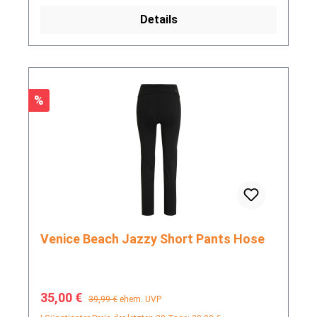
Details
Rabatt
%
Venice Beach Jazzy Short Pants Hose
Verkaufspreis:
Regulärer Preis:
35,00 €
39,99 €
ehem. UVP