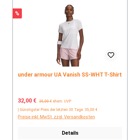
Rabatt
%
under armour UA Vanish SS-WHT T-Shirt
Verkaufspreis:
Regulärer Preis:
32,00 €
35,00 €
ehem. UVP
| Günstigster Preis der letzten 30 Tage: 35,00 €
Preise inkl. MwSt. zzgl. Versandkosten
Details