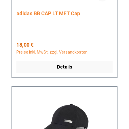
adidas BB CAP LT MET Cap
Regulärer Preis:
18,00 €
Preise inkl. MwSt. zzgl. Versandkosten
Details