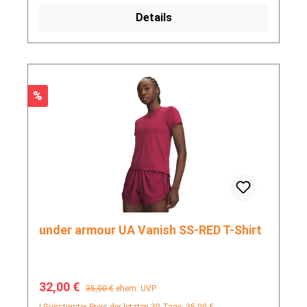
Details
Rabatt
%
under armour UA Vanish SS-RED T-Shirt
Verkaufspreis:
Regulärer Preis:
32,00 €
35,00 €
ehem. UVP
| Günstigster Preis der letzten 30 Tage: 35,00 €