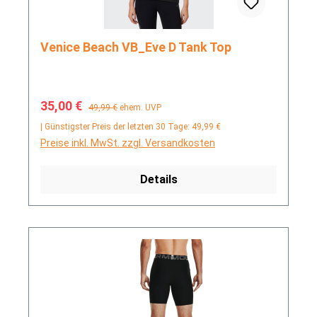
Venice Beach VB_Eve D Tank Top
Verkaufspreis:
Regulärer Preis:
35,00 €
49,99 €
ehem. UVP
| Günstigster Preis der letzten 30 Tage: 49,99 €
Preise inkl. MwSt. zzgl. Versandkosten
Details