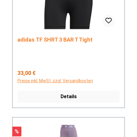
adidas TF SHRT 3 BAR T Tight
Regulärer Preis:
33,00 €
Preise inkl. MwSt. zzgl. Versandkosten
Details
Rabatt
%