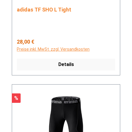
adidas TF SHO L Tight
Regulärer Preis:
28,00 €
Preise inkl. MwSt. zzgl. Versandkosten
Details
Rabatt
%