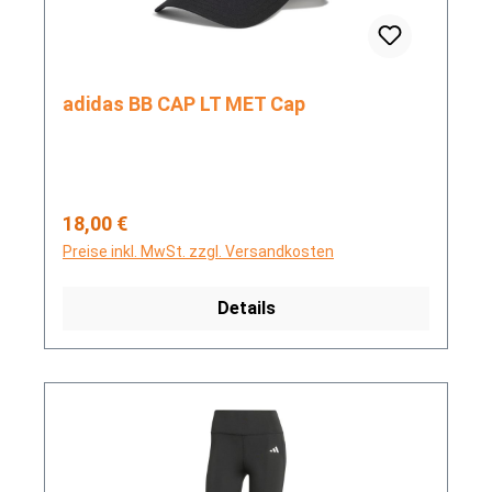
adidas BB CAP LT MET Cap
Regulärer Preis:
18,00 €
Preise inkl. MwSt. zzgl. Versandkosten
Details