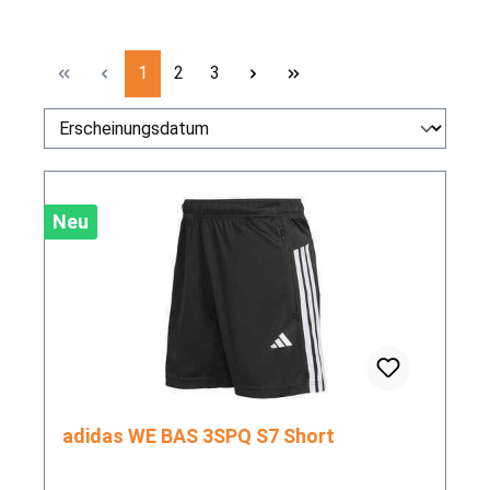
Seite
Seite
Seite
1
2
3
Neu
adidas WE BAS 3SPQ S7 Short