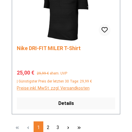
Nike DRI-FIT MILER T-Shirt
Verkaufspreis:
Regulärer Preis:
25,00 €
29,99 €
ehem. UVP
| Günstigster Preis der letzten 30 Tage: 29,99 €
Preise inkl. MwSt. zzgl. Versandkosten
Details
Seite
Seite
Seite
1
2
3