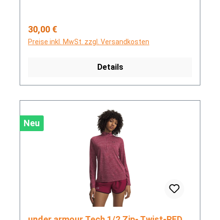
Regulärer Preis:
30,00 €
Preise inkl. MwSt. zzgl. Versandkosten
Details
Neu
under armour Tech 1/2 Zip- Twist-RED