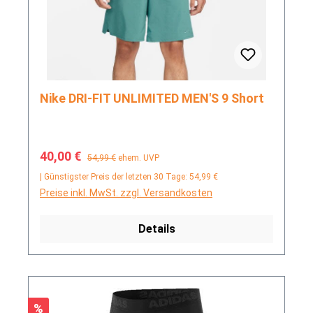
Nike DRI-FIT UNLIMITED MEN'S 9 Short
Verkaufspreis:
Regulärer Preis:
40,00 €
54,99 €
ehem. UVP
| Günstigster Preis der letzten 30 Tage: 54,99 €
Preise inkl. MwSt. zzgl. Versandkosten
Details
Rabatt
%