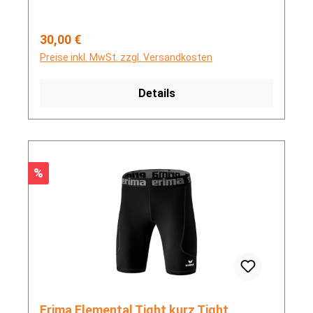
Regulärer Preis:
30,00 €
Preise inkl. MwSt. zzgl. Versandkosten
Details
Rabatt
%
Erima Elemental Tight kurz Tight