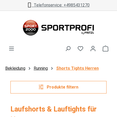
 +4985431270
kostenloser Versa
Zum Hauptinhalt springen
Ware
Bekleidung
Running
Shorts Tights Herren
Produkte filtern
Laufshorts & Lauftights für