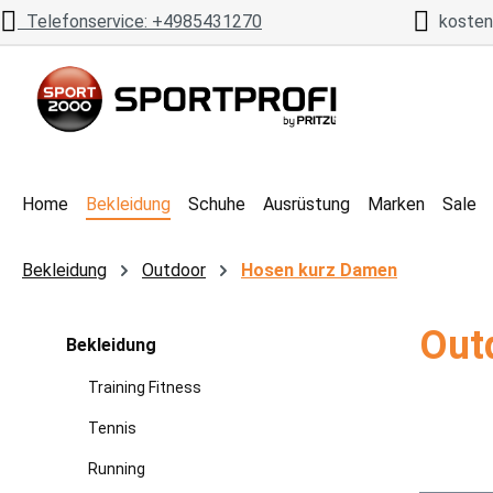
Telefonservice: +4985431270
kostenl
 Hauptinhalt springen
Zur Suche springen
Zur Hauptnavigation springen
Home
Bekleidung
Schuhe
Ausrüstung
Marken
Sale
Bekleidung
Outdoor
Hosen kurz Damen
Out
Bekleidung
Training Fitness
Tennis
Running