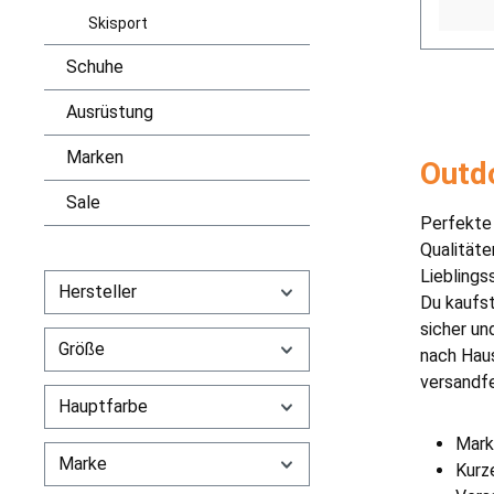
Skisport
Schuhe
Ausrüstung
Marken
Outdo
Sale
Perfekt
Qualitäte
Lieblings
Hersteller
Du kaufst
sicher un
Größe
nach Haus
versandfe
Hauptfarbe
Mark
Marke
Kurz