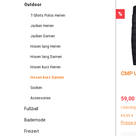
Outdoor
Rabatt
%
T-Shirts Polos Herren
Jacken Herren
Jacken Damen
Hosen lang Herren
Hosen lang Damen
Hosen kurz Herren
C
Hosen kurz Damen
Socken
Verkau
59,00
Accessories
| Günstig
Fußball
69,95 €
Bademode
Preise 
Freizeit