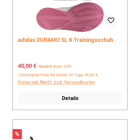
adidas DURAMO SL K Trainingsschuh
Verkaufspreis:
Regulärer Preis:
40,00 €
50,00 €
ehem. UVP
| Günstigster Preis der letzten 30 Tage: 45,00 €
Preise inkl. MwSt. zzgl. Versandkosten
Details
Rabatt
%