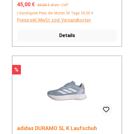
Verkaufspreis:
Regulärer Preis:
45,00 €
50,00 €
ehem. UVP
| Günstigster Preis der letzten 30 Tage: 50,00 €
Preise inkl. MwSt. zzgl. Versandkosten
Details
Rabatt
%
adidas DURAMO SL K Laufschuh