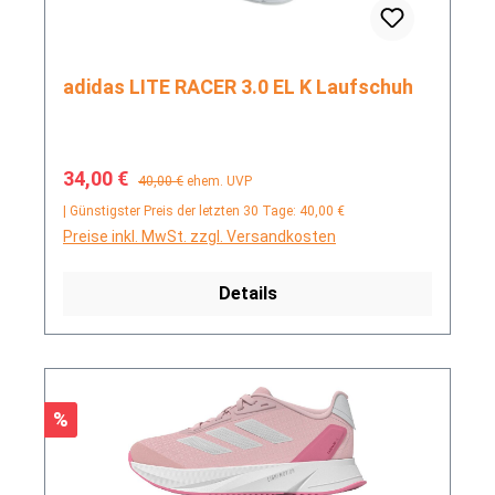
adidas LITE RACER 3.0 EL K Laufschuh
Verkaufspreis:
Regulärer Preis:
34,00 €
40,00 €
ehem. UVP
| Günstigster Preis der letzten 30 Tage: 40,00 €
Preise inkl. MwSt. zzgl. Versandkosten
Details
Rabatt
%