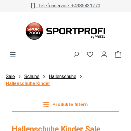
Telefonservice: +4985431270
Zum Hauptinhalt springen
Ware
Sale
Schuhe
Hallenschuhe
Hallenschuhe Kinder
Produkte filtern
Hallenschuhe Kinder Sale