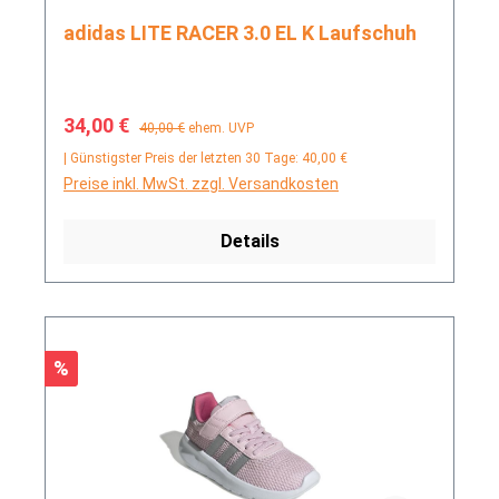
adidas LITE RACER 3.0 EL K Laufschuh
Verkaufspreis:
Regulärer Preis:
34,00 €
40,00 €
ehem. UVP
| Günstigster Preis der letzten 30 Tage: 40,00 €
Preise inkl. MwSt. zzgl. Versandkosten
Details
Rabatt
%