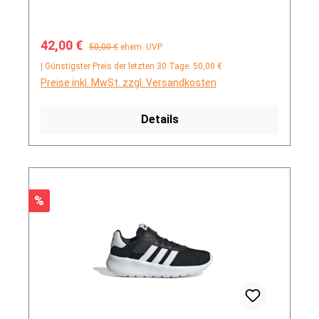
Verkaufspreis:
Regulärer Preis:
42,00 €
50,00 €
ehem. UVP
| Günstigster Preis der letzten 30 Tage: 50,00 €
Preise inkl. MwSt. zzgl. Versandkosten
Details
Rabatt
%