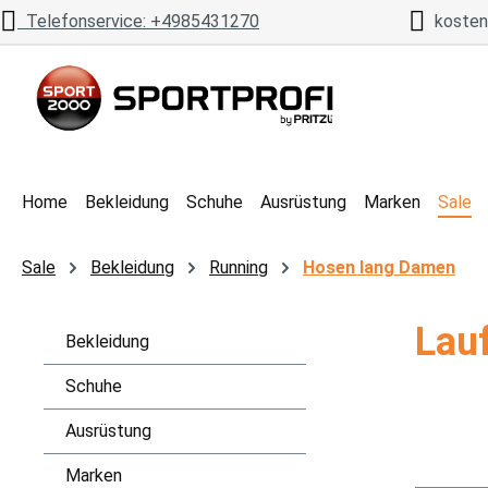
Telefonservice: +4985431270
kostenl
 Hauptinhalt springen
Zur Suche springen
Zur Hauptnavigation springen
Home
Bekleidung
Schuhe
Ausrüstung
Marken
Sale
Sale
Bekleidung
Running
Hosen lang Damen
Lau
Bekleidung
Schuhe
Ausrüstung
Marken