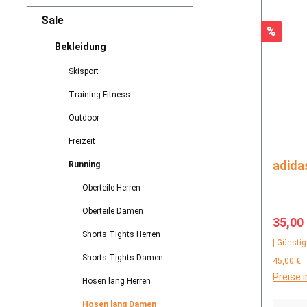
Sale
Rabatt
%
Bekleidung
Skisport
Training Fitness
Outdoor
Freizeit
Running
Oberteile Herren
Oberteile Damen
Verkau
35,00
Shorts Tights Herren
| Günstig
Shorts Tights Damen
45,00 €
Preise 
Hosen lang Herren
Hosen lang Damen