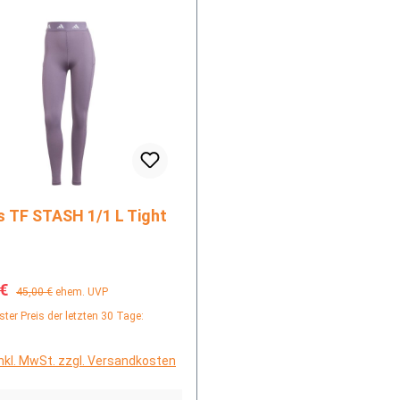
adidas TF STASH 1/1 L Tight
fspreis:
Regulärer Preis:
 €
45,00 €
ehem. UVP
ster Preis der letzten 30 Tage:
inkl. MwSt. zzgl. Versandkosten