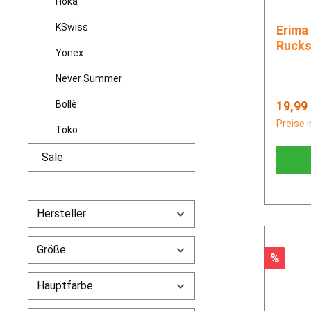
Hoka
KSwiss
Erima Intro Backpack
Ruck
Yonex
Never Summer
Regulä
Bollè
19,99
Preise 
Toko
Sale
Hersteller
Größe
Rabatt
%
Hauptfarbe