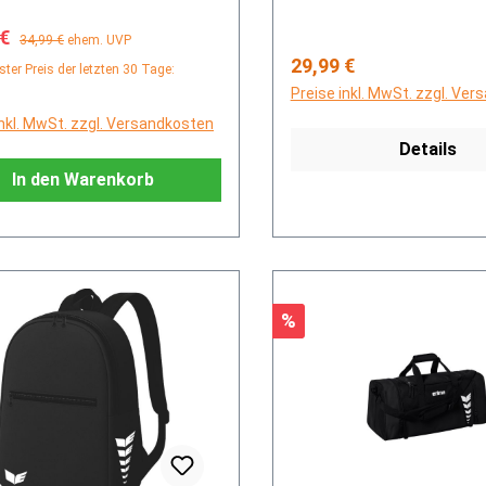
fspreis:
Regulärer Preis:
 €
34,99 €
ehem. UVP
Regulärer Preis:
29,99 €
ster Preis der letzten 30 Tage:
Preise inkl. MwSt. zzgl. Ve
inkl. MwSt. zzgl. Versandkosten
Details
In den Warenkorb
Rabatt
%