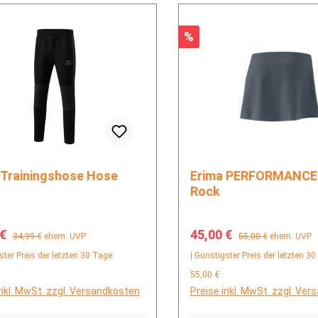
Rabatt
%
Erima Trainingshose Hose
Erima PERFORMANCE skirt
Rock
fspreis:
Regulärer Preis:
Verkaufspreis:
Regulärer Preis:
 €
45,00 €
34,99 €
ehem. UVP
55,00 €
ehem. UVP
ster Preis der letzten 30 Tage:
| Günstigster Preis der letzten 30
55,00 €
inkl. MwSt. zzgl. Versandkosten
Preise inkl. MwSt. zzgl. Ve