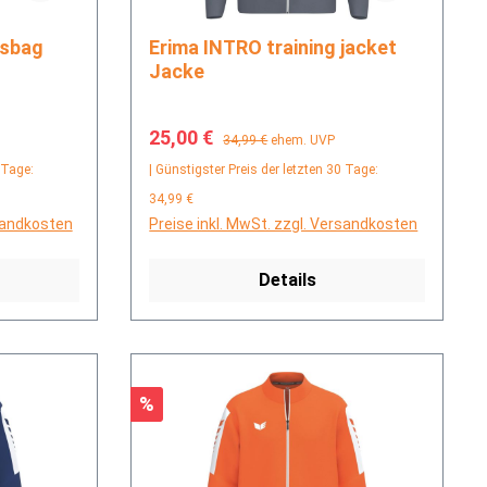
Erima INTRO training jacket
Jacke
Verkaufspreis:
Regulärer Preis:
25,00 €
34,99 €
ehem. UVP
 Tage:
| Günstigster Preis der letzten 30 Tage:
34,99 €
rsandkosten
Preise inkl. MwSt. zzgl. Versandkosten
Details
Rabatt
%