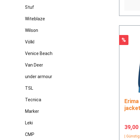
Stuf
Witeblaze
Wilson
Rabatt
%
Völkl
Venice Beach
Van Deer
under armour
TSL
Tecnica
Erima CELEBRATE 125 training
jacke
Marker
Leki
Verkau
39,00
CMP
| Günstig