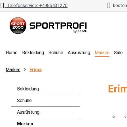
Telefonservice: +4985431270
kostenl
 Hauptinhalt springen
Zur Suche springen
Zur Hauptnavigation springen
Home
Bekleidung
Schuhe
Ausrüstung
Marken
Sale
Marken
Erima
Erim
Bekleidung
Schuhe
Ausrüstung
Marken