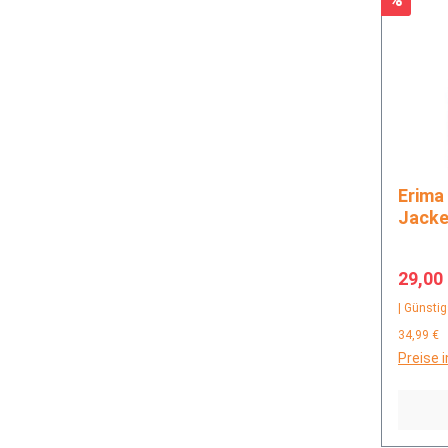
Erima INTRO training jacket
Jack
Verkau
29,00
| Günstig
34,99 €
Preise 