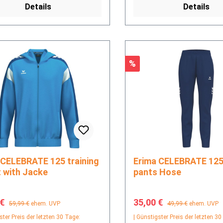
Details
Details
Rabatt
%
Erima CELEBRATE 125 training
t with Jacke
pants Hose
fspreis:
Regulärer Preis:
Verkaufspreis:
Regulärer Preis:
 €
35,00 €
59,99 €
ehem. UVP
49,99 €
ehem. UVP
ster Preis der letzten 30 Tage:
| Günstigster Preis der letzten 30