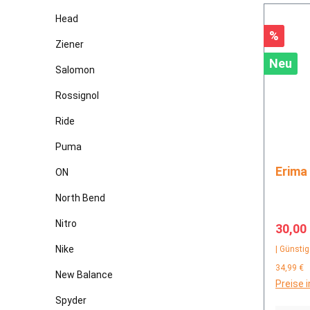
Head
Rabatt
%
Ziener
Neu
Salomon
Rossignol
Ride
Puma
ON
North Bend
Nitro
Verkau
30,00
Nike
| Günstig
34,99 €
New Balance
Preise 
Spyder