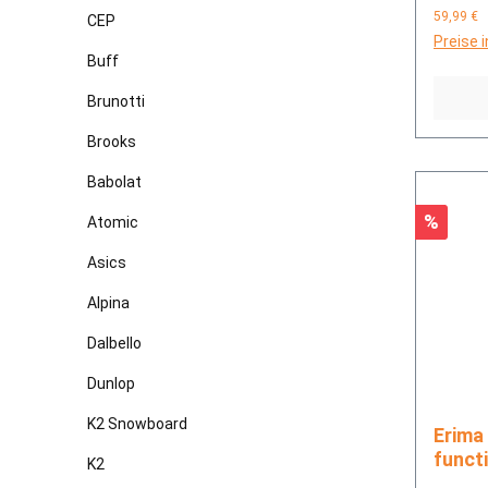
59,99 €
CEP
Preise 
Buff
Brunotti
Brooks
Babolat
Rabatt
%
Atomic
Asics
Alpina
Dalbello
Dunlop
K2 Snowboard
Erima SIX WINGS multi-
funct
K2
Ruck