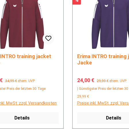
Erima INTRO training jacket
e
Jacke
fspreis:
Regulärer Preis:
Verkaufspreis:
Regulärer Preis:
 €
24,00 €
34,99 €
ehem. UVP
29,99 €
ehem. UVP
ster Preis der letzten 30 Tage:
| Günstigster Preis der letzten 30
29,99 €
inkl. MwSt. zzgl. Versandkosten
Preise inkl. MwSt. zzgl. Ve
Details
Details