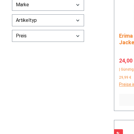
Marke
Artikeltyp
Erima INTRO training jacket
Preis
Jack
Verkau
24,00
| Günstig
29,99 €
Preise 
Rabatt
%