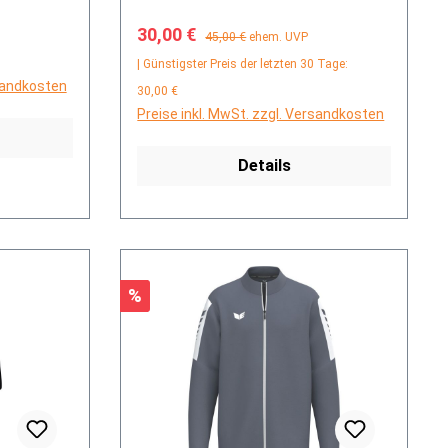
Verkaufspreis:
Regulärer Preis:
30,00 €
45,00 €
ehem. UVP
| Günstigster Preis der letzten 30 Tage:
rsandkosten
30,00 €
Preise inkl. MwSt. zzgl. Versandkosten
Details
Rabatt
%