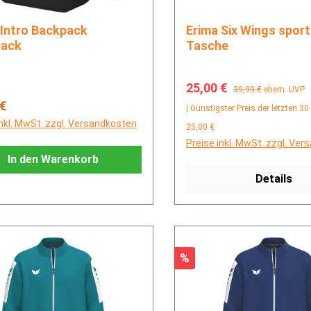
Erima Six Wings sportsbag
sack
Tasche
Verkaufspreis:
Regulärer Preis:
25,00 €
39,99 €
ehem. UVP
rer Preis:
 €
| Günstigster Preis der letzten 30
inkl. MwSt. zzgl. Versandkosten
25,00 €
Preise inkl. MwSt. zzgl. Ve
In den Warenkorb
Details
Rabatt
%