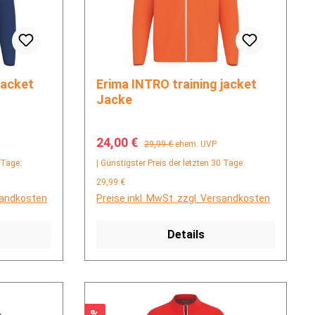
Erima INTRO training jacket
Jacke
Verkaufspreis:
Regulärer Preis:
24,00 €
29,99 €
ehem. UVP
 Tage:
| Günstigster Preis der letzten 30 Tage:
29,99 €
rsandkosten
Preise inkl. MwSt. zzgl. Versandkosten
Details
Rabatt
%