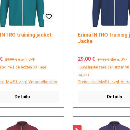
Erima INTRO training jacket
e
Jacke
fspreis:
Regulärer Preis:
Verkaufspreis:
Regulärer Preis:
 €
29,00 €
29,99 €
ehem. UVP
34,99 €
ehem. UVP
ster Preis der letzten 30 Tage:
| Günstigster Preis der letzten 30
34,99 €
inkl. MwSt. zzgl. Versandkosten
Preise inkl. MwSt. zzgl. Ve
Details
Details
Rabatt
%