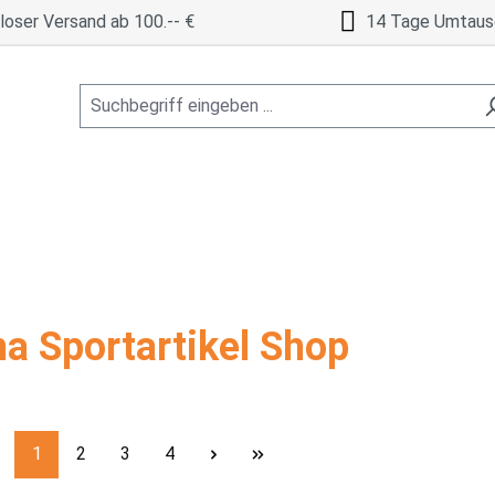
oser Versand ab 100.-- €
14 Tage Umtaus
a Sportartikel Shop
Seite
Seite
Seite
Seite
1
2
3
4