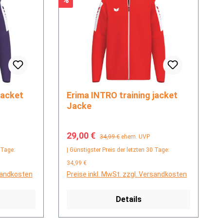
Erima INTRO training jacket
Jacke
Verkaufspreis:
Regulärer Preis:
29,00 €
34,99 €
ehem. UVP
 Tage:
| Günstigster Preis der letzten 30 Tage:
34,99 €
rsandkosten
Preise inkl. MwSt. zzgl. Versandkosten
Details