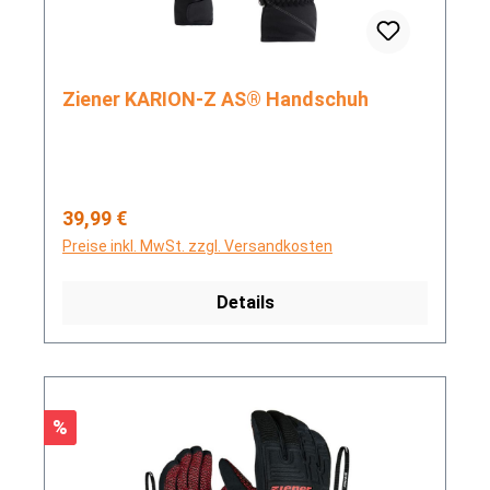
Ziener KARION-Z AS® Handschuh
Regulärer Preis:
39,99 €
Preise inkl. MwSt. zzgl. Versandkosten
Details
Rabatt
%