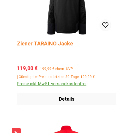
Ziener TARAINO Jacke
Verkaufspreis:
Regulärer Preis:
119,00 €
199,99 €
ehem. UVP
| Günstigster Preis der letzten 30 Tage: 199,99 €
Preise inkl. MwSt. versandkostenfrei
Details
Rabatt
%