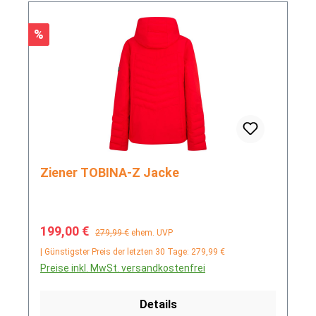
Rabatt
%
Ziener TOBINA-Z Jacke
Verkaufspreis:
Regulärer Preis:
199,00 €
279,99 €
ehem. UVP
| Günstigster Preis der letzten 30 Tage: 279,99 €
Preise inkl. MwSt. versandkostenfrei
Details