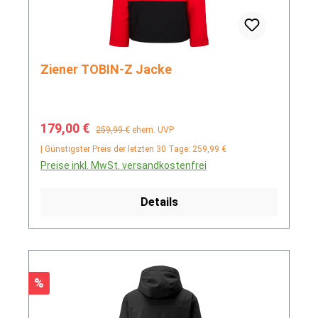
Ziener TOBIN-Z Jacke
Verkaufspreis:
Regulärer Preis:
179,00 €
259,99 €
ehem. UVP
| Günstigster Preis der letzten 30 Tage: 259,99 €
Preise inkl. MwSt. versandkostenfrei
Details
Rabatt
%