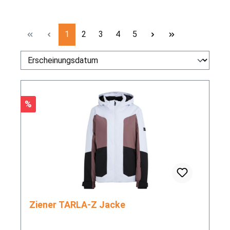
Seite
Seite
Seite
Seite
Seite
1
2
3
4
5
Rabatt
%
Ziener TARLA-Z Jacke