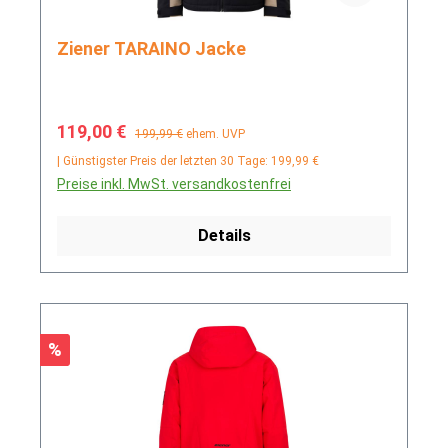
Ziener TARAINO Jacke
Verkaufspreis:
Regulärer Preis:
119,00 €
199,99 €
ehem. UVP
| Günstigster Preis der letzten 30 Tage: 199,99 €
Preise inkl. MwSt. versandkostenfrei
Details
Rabatt
%