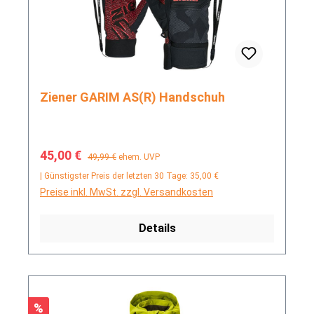
Ziener GARIM AS(R) Handschuh
Verkaufspreis:
Regulärer Preis:
45,00 €
49,99 €
ehem. UVP
| Günstigster Preis der letzten 30 Tage: 35,00 €
Preise inkl. MwSt. zzgl. Versandkosten
Details
Rabatt
%