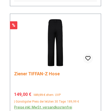
Rabatt
%
Ziener TIFFAN-Z Hose
Verkaufspreis:
Regulärer Preis:
149,00 €
189,99 €
ehem. UVP
| Günstigster Preis der letzten 30 Tage: 189,99 €
Preise inkl. MwSt. versandkostenfrei