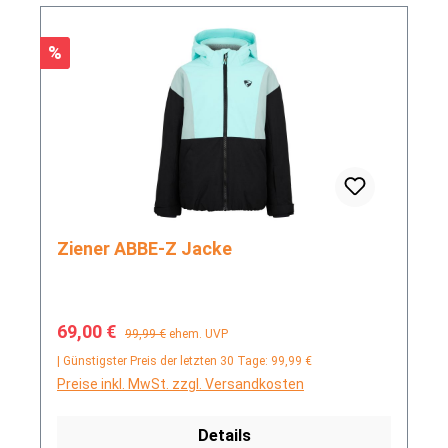
Rabatt
%
Ziener ABBE-Z Jacke
Verkaufspreis:
Regulärer Preis:
69,00 €
99,99 €
ehem. UVP
| Günstigster Preis der letzten 30 Tage: 99,99 €
Preise inkl. MwSt. zzgl. Versandkosten
Details