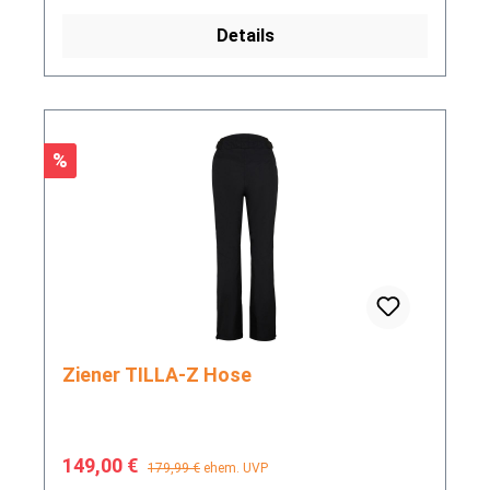
Details
Rabatt
%
Ziener TILLA-Z Hose
Verkaufspreis:
Regulärer Preis:
149,00 €
179,99 €
ehem. UVP