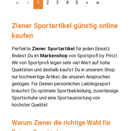
Seite
Seite
Seite
Seite
Seite
1
2
3
4
5
Ziener Sportartikel günstig online
kaufen
Perfekte
Ziener Sportartikel
für jeden Einsatz
findest Du im
Markenshop
von Sportprofi by Pritzl.
Wir von Sportprofi legen sehr viel Wert auf hohe
Qualitäten und deshalb kaufst Du in unserem Shop
nur hochwertige Artikel, die unseren Ansprüchen
genügen. Für Deinen persönlichen Lieblingssport
brauchst Du optimale Sportbekleidung, zuverlässige
Sportschuhe und eine Sportausrüstung von
höchster Qualität.
Warum Ziener die richtige Wahl für