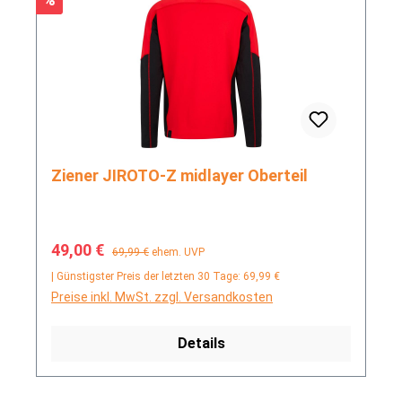
Ziener JIROTO-Z midlayer Oberteil
Verkaufspreis:
Regulärer Preis:
49,00 €
69,99 €
ehem. UVP
| Günstigster Preis der letzten 30 Tage: 69,99 €
Preise inkl. MwSt. zzgl. Versandkosten
Details