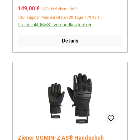
Verkaufspreis:
Regulärer Preis:
149,00 €
179,99 €
ehem. UVP
| Günstigster Preis der letzten 30 Tage: 179,99 €
Preise inkl. MwSt. versandkostenfrei
Details
Ziener GOMIN-Z AS® Handschuh