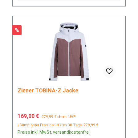
Rabatt
%
Ziener TOBINA-Z Jacke
Verkaufspreis:
Regulärer Preis:
169,00 €
279,99 €
ehem. UVP
| Günstigster Preis der letzten 30 Tage: 279,99 €
Preise inkl. MwSt. versandkostenfrei