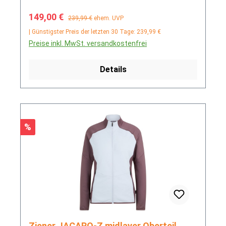
Verkaufspreis:
Regulärer Preis:
149,00 €
239,99 €
ehem. UVP
| Günstigster Preis der letzten 30 Tage: 239,99 €
Preise inkl. MwSt. versandkostenfrei
Details
Rabatt
%
Ziener JACARO-Z midlayer Oberteil