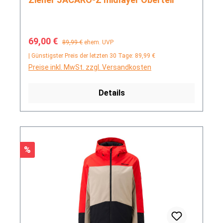
Verkaufspreis:
Regulärer Preis:
69,00 €
89,99 €
ehem. UVP
| Günstigster Preis der letzten 30 Tage: 89,99 €
Preise inkl. MwSt. zzgl. Versandkosten
Details
Rabatt
%