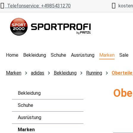
Telefonservice: +4985431270
kostenl
 Hauptinhalt springen
Zur Suche springen
Zur Hauptnavigation springen
Home
Bekleidung
Schuhe
Ausrüstung
Marken
Sale
Marken
adidas
Bekleidung
Running
Oberteil
Obe
Bekleidung
Schuhe
Ausrüstung
Marken