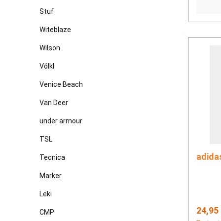
Stuf
Witeblaze
Wilson
Völkl
Venice Beach
Van Deer
under armour
TSL
Tecnica
Marker
Leki
Regulä
24,95
CMP