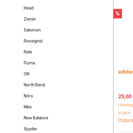
Head
Rabatt
%
Ziener
Salomon
Rossignol
Ride
Puma
ON
North Bend
Verkau
25,00
Nitro
| Günstig
Nike
33,00 €
New Balance
Preise 
Spyder