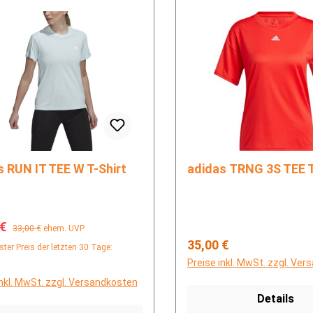
adidas RUN IT TEE W T-Shirt
adidas TRNG 3S TEE
fspreis:
Regulärer Preis:
 €
33,00 €
ehem. UVP
Regulärer Preis:
35,00 €
ster Preis der letzten 30 Tage:
Preise inkl. MwSt. zzgl. Ve
inkl. MwSt. zzgl. Versandkosten
Details