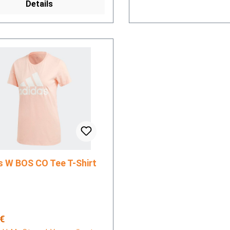
Details
adidas W BOS CO Tee T-Shirt
rer Preis:
 €