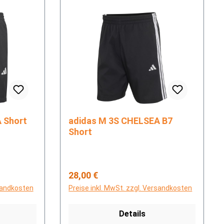
EA Short
adidas M 3S CHELSEA B7
Short
Regulärer Preis:
28,00 €
rsandkosten
Preise inkl. MwSt. zzgl. Versandkosten
Details