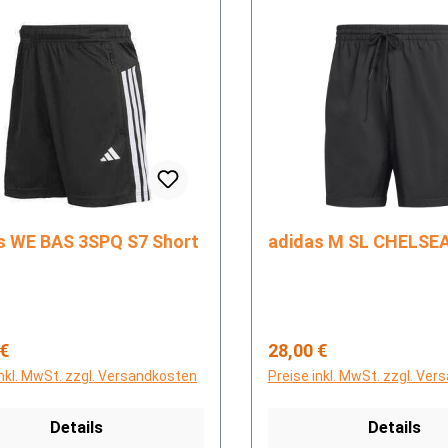
adidas WE BAS 3SPQ S7 Short
adidas M SL CHELS
rer Preis:
Regulärer Preis:
 €
28,00 €
inkl. MwSt. zzgl. Versandkosten
Preise inkl. MwSt. zzgl. Ve
Details
Details