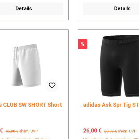
Details
Details
Rabatt
%
adidas CLUB SW SHORT Short
adidas Ask Spr Tig 
fspreis:
Regulärer Preis:
Verkaufspreis:
Regulärer Preis:
 €
26,00 €
45,00 €
ehem. UVP
29,95 €
ehem. UVP