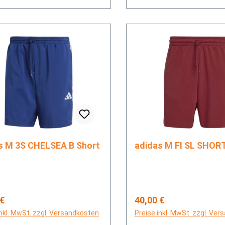
adidas M 3S CHELSEA B Short
adidas M FI SL SH
rer Preis:
Regulärer Preis:
 €
40,00 €
inkl. MwSt. zzgl. Versandkosten
Preise inkl. MwSt. zzgl. Ve