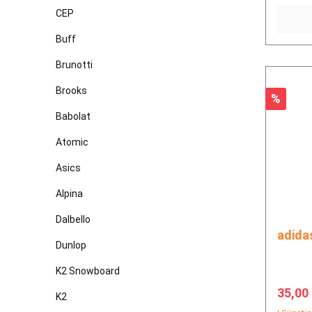
CEP
Buff
Brunotti
Brooks
Rabatt
%
Babolat
Atomic
Asics
Alpina
Dalbello
Dunlop
K2 Snowboard
Verkau
35,00
K2