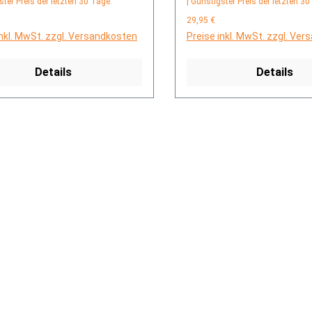
ster Preis der letzten 30 Tage:
| Günstigster Preis der letzten 30
29,95 €
inkl. MwSt. zzgl. Versandkosten
Preise inkl. MwSt. zzgl. Ve
Details
Details