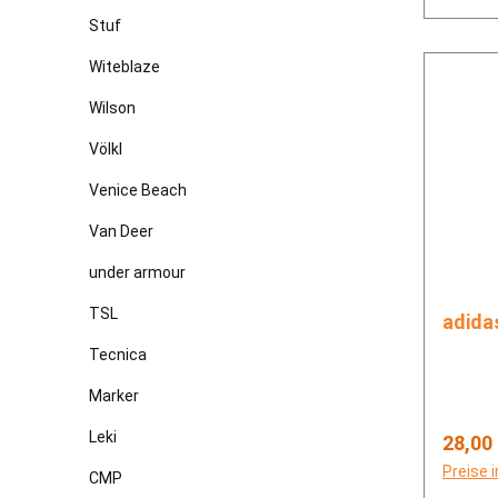
Stuf
Witeblaze
Wilson
Völkl
Venice Beach
Van Deer
under armour
TSL
Tecnica
Marker
Leki
Regulä
28,00
Preise 
CMP