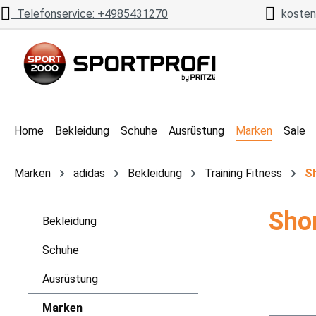
Telefonservice: +4985431270
kostenl
 Hauptinhalt springen
Zur Suche springen
Zur Hauptnavigation springen
Home
Bekleidung
Schuhe
Ausrüstung
Marken
Sale
Marken
adidas
Bekleidung
Training Fitness
S
Sho
Bekleidung
Schuhe
Ausrüstung
Marken