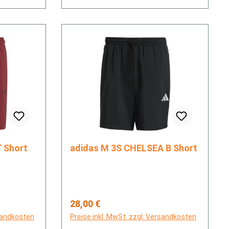
ORT Short
adidas M 3S CHELSEA B Short
Regulärer Preis:
28,00 €
rsandkosten
Preise inkl. MwSt. zzgl. Versandkosten