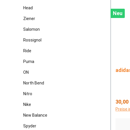
Head
Neu
Ziener
Salomon
Rossignol
Ride
Puma
ON
North Bend
Nitro
Regulä
30,00
Nike
Preise 
New Balance
Spyder