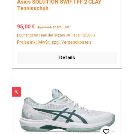
Asics SOLUTION SWIFT FF 2 CLAY
Tennisschuh
Verkaufspreis:
Regulärer Preis:
95,00 €
120,00 €
ehem. UVP
| Günstigster Preis der letzten 30 Tage: 120,00 €
Preise inkl. MwSt. zzgl. Versandkosten
Details
Rabatt
%