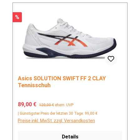
Rabatt
%
Asics SOLUTION SWIFT FF 2 CLAY
Tennisschuh
Verkaufspreis:
Regulärer Preis:
89,00 €
120,00 €
ehem. UVP
| Günstigster Preis der letzten 30 Tage: 99,00 €
Preise inkl. MwSt. zzgl. Versandkosten
Details