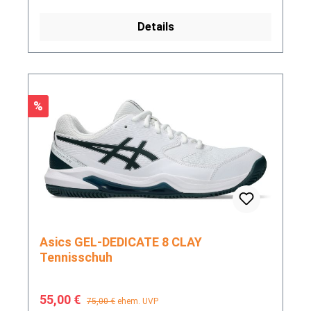
Details
Rabatt
%
Asics GEL-DEDICATE 8 CLAY
Tennisschuh
Verkaufspreis:
Regulärer Preis:
55,00 €
75,00 €
ehem. UVP