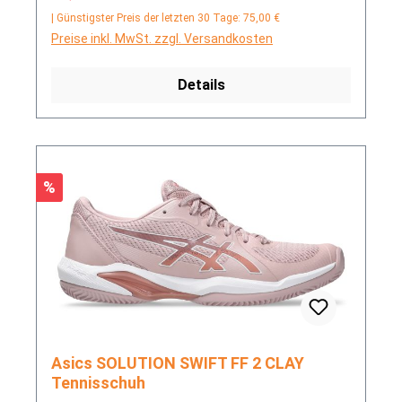
| Günstigster Preis der letzten 30 Tage: 75,00 €
Preise inkl. MwSt. zzgl. Versandkosten
Details
Rabatt
%
Asics SOLUTION SWIFT FF 2 CLAY
Tennisschuh