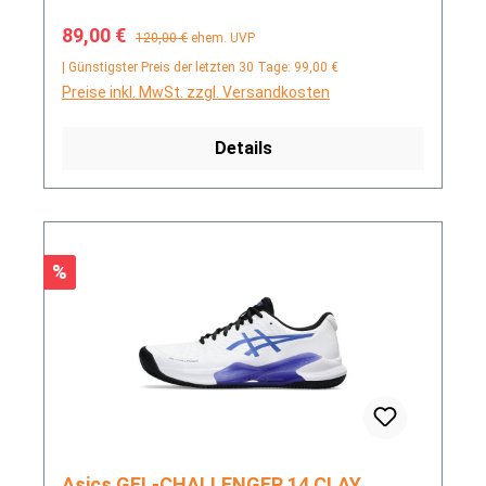
Verkaufspreis:
Regulärer Preis:
89,00 €
120,00 €
ehem. UVP
| Günstigster Preis der letzten 30 Tage: 99,00 €
Preise inkl. MwSt. zzgl. Versandkosten
Details
Rabatt
%
Asics GEL-CHALLENGER 14 CLAY