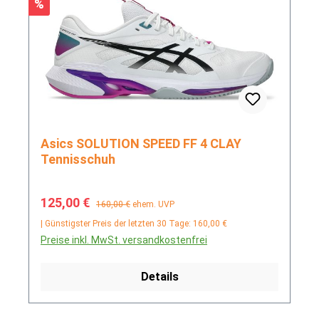
Rabatt
%
Asics SOLUTION SPEED FF 4 CLAY
Tennisschuh
Verkaufspreis:
Regulärer Preis:
125,00 €
160,00 €
ehem. UVP
| Günstigster Preis der letzten 30 Tage: 160,00 €
Preise inkl. MwSt. versandkostenfrei
Details