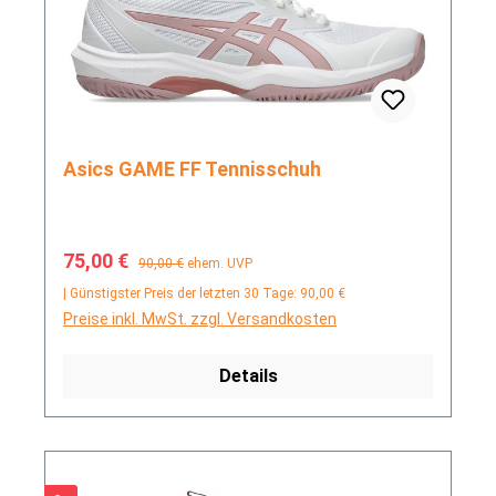
Asics GAME FF Tennisschuh
Verkaufspreis:
Regulärer Preis:
75,00 €
90,00 €
ehem. UVP
| Günstigster Preis der letzten 30 Tage: 90,00 €
Preise inkl. MwSt. zzgl. Versandkosten
Details