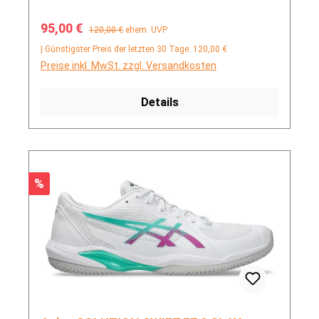
Verkaufspreis:
Regulärer Preis:
95,00 €
120,00 €
ehem. UVP
| Günstigster Preis der letzten 30 Tage: 120,00 €
Preise inkl. MwSt. zzgl. Versandkosten
Details
Rabatt
%