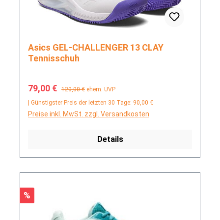
Asics GEL-CHALLENGER 13 CLAY
Tennisschuh
Verkaufspreis:
Regulärer Preis:
79,00 €
120,00 €
ehem. UVP
| Günstigster Preis der letzten 30 Tage: 90,00 €
Preise inkl. MwSt. zzgl. Versandkosten
Details
Rabatt
%