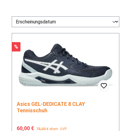
Rabatt
%
Asics GEL-DEDICATE 8 CLAY
Tennisschuh
Verkaufspreis:
Regulärer Preis:
60,00 €
75,00 €
ehem. UVP