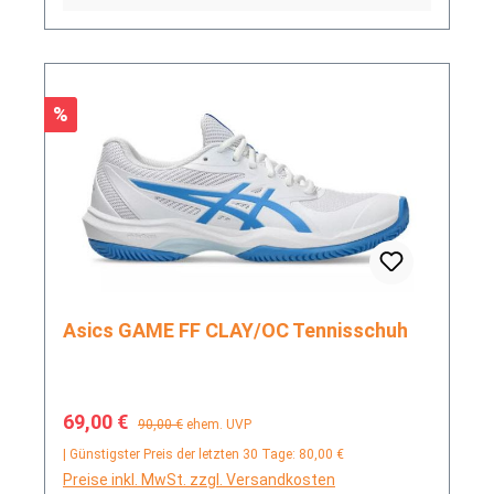
Rabatt
%
Asics GAME FF CLAY/OC Tennisschuh
Verkaufspreis:
Regulärer Preis:
69,00 €
90,00 €
ehem. UVP
| Günstigster Preis der letzten 30 Tage: 80,00 €
Preise inkl. MwSt. zzgl. Versandkosten