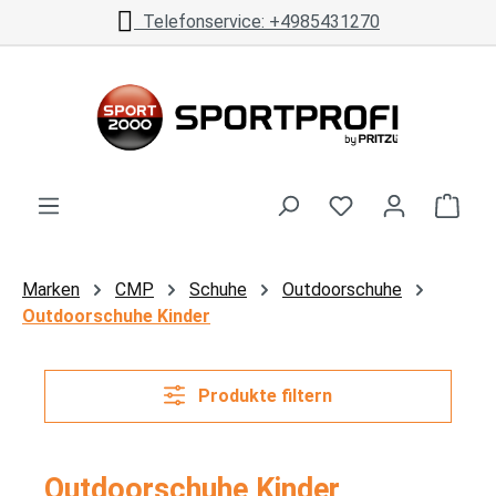
Telefonservice: +4985431270
Zum Hauptinhalt springen
Ware
Marken
CMP
Schuhe
Outdoorschuhe
Outdoorschuhe Kinder
Produkte filtern
Outdoorschuhe Kinder