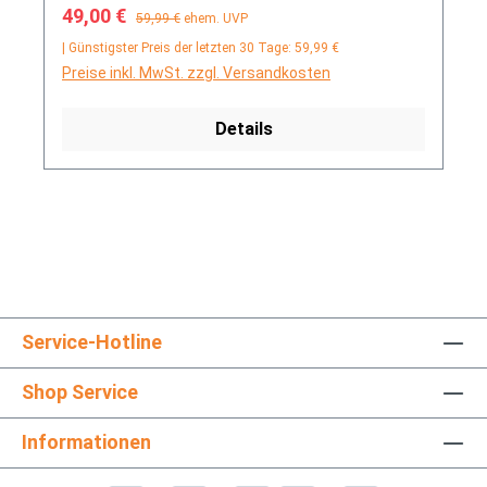
Verkaufspreis:
Regulärer Preis:
49,00 €
59,99 €
ehem. UVP
| Günstigster Preis der letzten 30 Tage: 59,99 €
Preise inkl. MwSt. zzgl. Versandkosten
Details
Service-Hotline
Shop Service
Informationen