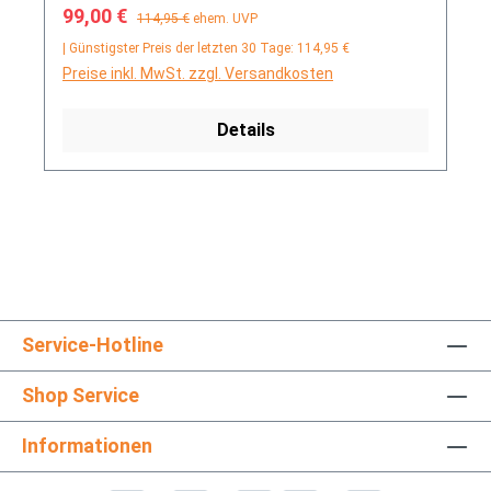
Verkaufspreis:
Regulärer Preis:
99,00 €
114,95 €
ehem. UVP
| Günstigster Preis der letzten 30 Tage: 114,95 €
Preise inkl. MwSt. zzgl. Versandkosten
Details
Service-Hotline
Shop Service
Informationen