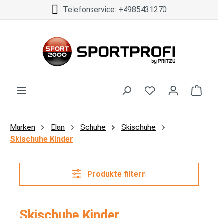
Telefonservice: +4985431270
Zum Hauptinhalt springen
Ware
Marken
Elan
Schuhe
Skischuhe
Skischuhe Kinder
Produkte filtern
Skischuhe Kinder