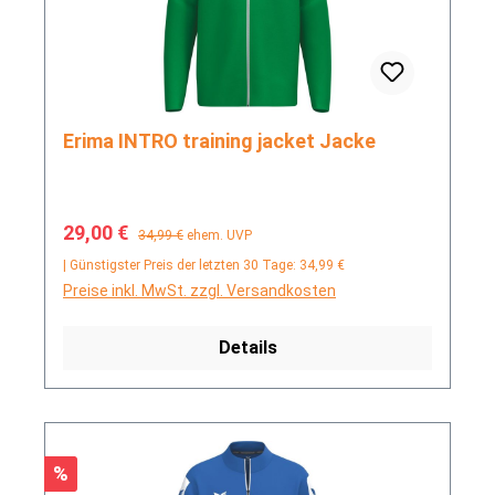
Erima INTRO training jacket Jacke
Verkaufspreis:
Regulärer Preis:
29,00 €
34,99 €
ehem. UVP
| Günstigster Preis der letzten 30 Tage: 34,99 €
Preise inkl. MwSt. zzgl. Versandkosten
Details
Rabatt
%