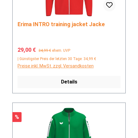
Erima INTRO training jacket Jacke
Verkaufspreis:
Regulärer Preis:
29,00 €
34,99 €
ehem. UVP
| Günstigster Preis der letzten 30 Tage: 34,99 €
Preise inkl. MwSt. zzgl. Versandkosten
Details
Rabatt
%