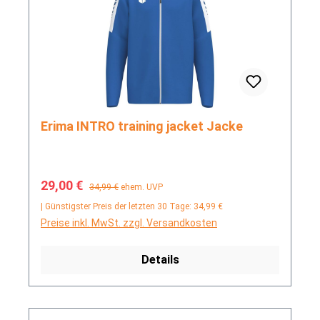
Erima INTRO training jacket Jacke
Verkaufspreis:
Regulärer Preis:
29,00 €
34,99 €
ehem. UVP
| Günstigster Preis der letzten 30 Tage: 34,99 €
Preise inkl. MwSt. zzgl. Versandkosten
Details