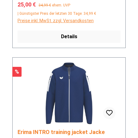
Verkaufspreis:
Regulärer Preis:
25,00 €
34,99 €
ehem. UVP
| Günstigster Preis der letzten 30 Tage: 34,99 €
Preise inkl. MwSt. zzgl. Versandkosten
Details
Rabatt
%
Erima INTRO training jacket Jacke