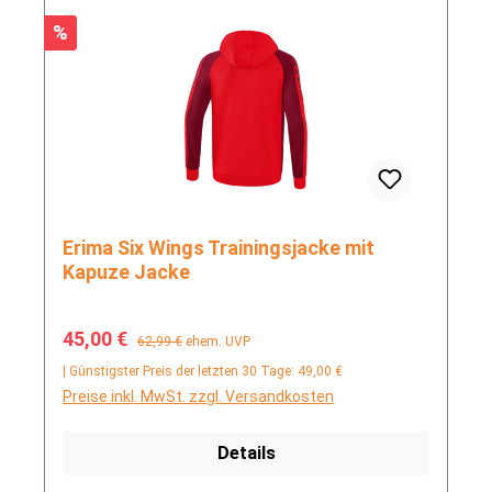
Rabatt
%
Erima Six Wings Trainingsjacke mit
Kapuze Jacke
Verkaufspreis:
Regulärer Preis:
45,00 €
62,99 €
ehem. UVP
| Günstigster Preis der letzten 30 Tage: 49,00 €
Preise inkl. MwSt. zzgl. Versandkosten
Details