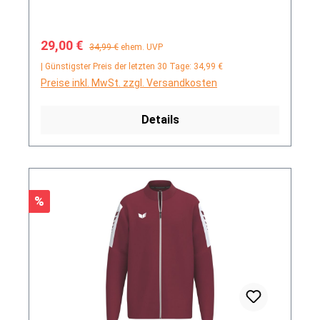
Verkaufspreis:
Regulärer Preis:
29,00 €
34,99 €
ehem. UVP
| Günstigster Preis der letzten 30 Tage: 34,99 €
Preise inkl. MwSt. zzgl. Versandkosten
Details
Rabatt
%