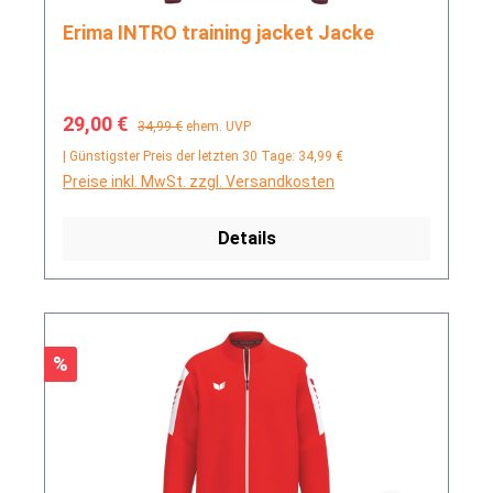
Erima INTRO training jacket Jacke
Verkaufspreis:
Regulärer Preis:
29,00 €
34,99 €
ehem. UVP
| Günstigster Preis der letzten 30 Tage: 34,99 €
Preise inkl. MwSt. zzgl. Versandkosten
Details
Rabatt
%