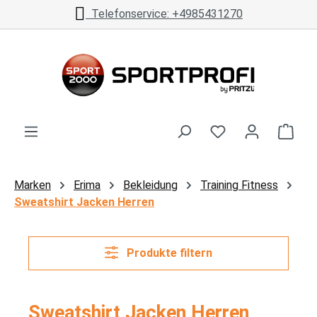
Telefonservice: +4985431270
Zum Hauptinhalt springen
Ware
Marken
Erima
Bekleidung
Training Fitness
Sweatshirt Jacken Herren
Produkte filtern
Sweatshirt Jacken Herren