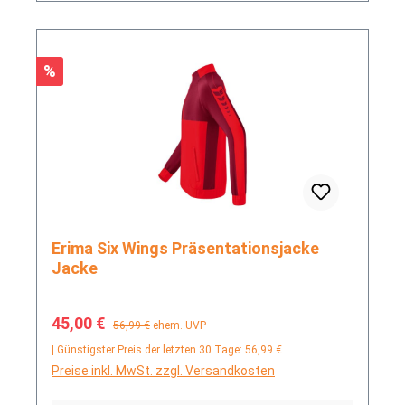
Rabatt
%
Erima Six Wings Präsentationsjacke
Jacke
Verkaufspreis:
Regulärer Preis:
45,00 €
56,99 €
ehem. UVP
| Günstigster Preis der letzten 30 Tage: 56,99 €
Preise inkl. MwSt. zzgl. Versandkosten