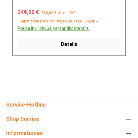
Verkaufspreis:
Regulärer Preis:
349,00 €
580,00 €
ehem. UVP
| Günstigster Preis der letzten 30 Tage: 580,00 €
Preise inkl. MwSt. versandkostenfrei
Details
Service-Hotline
Shop Service
Informationen