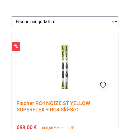
Rabatt
%
Fischer RC4 NOIZE ST YELLOW
SUPERFLEX + RC4 Ski-Set
Verkaufspreis:
Regulärer Preis:
699,00 €
1.000,00 €
ehem. UVP