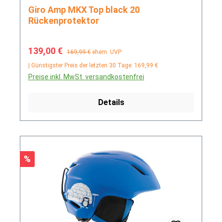
Giro Amp MKX Top black 20
Rückenprotektor
Verkaufspreis:
Regulärer Preis:
139,00 €
169,99 €
ehem. UVP
| Günstigster Preis der letzten 30 Tage: 169,99 €
Preise inkl. MwSt. versandkostenfrei
Details
Rabatt
%