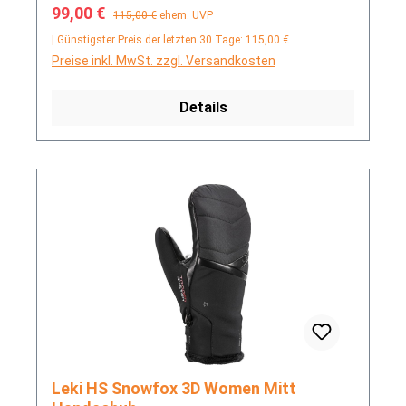
Verkaufspreis:
Regulärer Preis:
99,00 €
115,00 €
ehem. UVP
| Günstigster Preis der letzten 30 Tage: 115,00 €
Preise inkl. MwSt. zzgl. Versandkosten
Details
Leki HS Snowfox 3D Women Mitt