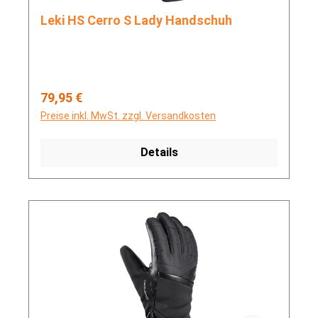
Leki HS Cerro S Lady Handschuh
Regulärer Preis:
79,95 €
Preise inkl. MwSt. zzgl. Versandkosten
Details