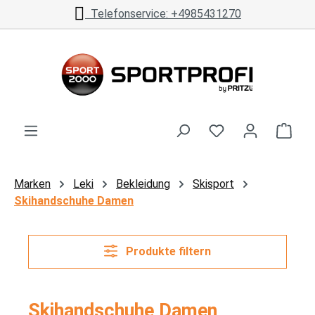
Telefonservice: +4985431270
Zum Hauptinhalt springen
Ware
Marken
Leki
Bekleidung
Skisport
Skihandschuhe Damen
Produkte filtern
Skihandschuhe Damen