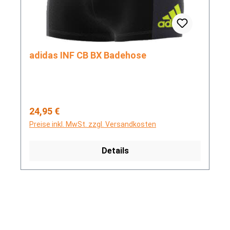
adidas INF CB BX Badehose
Regulärer Preis:
24,95 €
Preise inkl. MwSt. zzgl. Versandkosten
Details