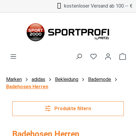
kostenloser Versand ab 100.-- €
Zum Hauptinhalt springen
Ware
Marken
adidas
Bekleidung
Bademode
Badehosen Herren
Produkte filtern
Badehosen Herren