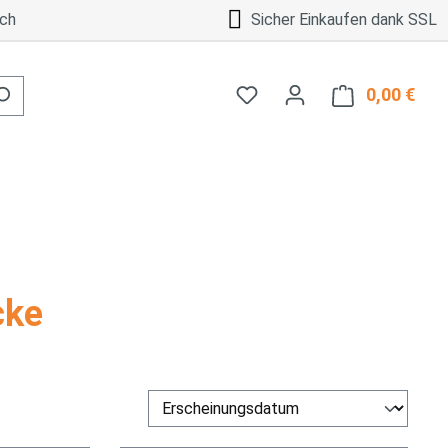
ch
Sicher Einkaufen dank SSL
0,00 €
Ware
cke