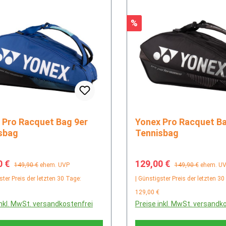
Rabatt
%
er
Yonex Pro Racquet Bag 9er
sbag
Tennisbag
fspreis:
Regulärer Preis:
Verkaufspreis:
Regulärer Preis:
0 €
129,00 €
149,90 €
ehem. UVP
149,90 €
ehem. U
ster Preis der letzten 30 Tage:
| Günstigster Preis der letzten 30
129,00 €
inkl. MwSt. versandkostenfrei
Preise inkl. MwSt. versandk