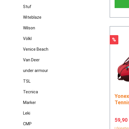
Stuf
Witeblaze
Wilson
Völkl
Rabatt
%
Venice Beach
Van Deer
under armour
TSL
Tecnica
Yonex Team Racquet Bag 6
Tenni
Marker
Leki
Verkau
59,90
CMP
| Günstig