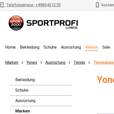
Telefonservice: +4985431270
kostenl
 Hauptinhalt springen
Zur Suche springen
Zur Hauptnavigation springen
Home
Bekleidung
Schuhe
Ausrüstung
Marken
Sale
Marken
Yonex
Ausrüstung
Tennis
Tennisbag
Yon
Bekleidung
Schuhe
Ausrüstung
Marken