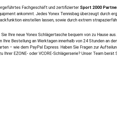
ergeführtes Fachgeschäft und zertifizierter
Sport 2000 Partne
uipment ankommt. Jedes Yonex Tennisbag überzeugt durch ergon
ackfunktion einstellen lassen, sowie durch extrem strapazierf
 Sie Ihre neue Yonex Schlägertasche bequem von zu Hause aus. W
 Ihre Bestellung an Werktagen innerhalb von 24 Stunden an den V
rten – wie dem PayPal Express. Haben Sie Fragen zur Aufteilu
zu Ihrer EZONE- oder VCORE-Schlägerserie? Unser Team berät S