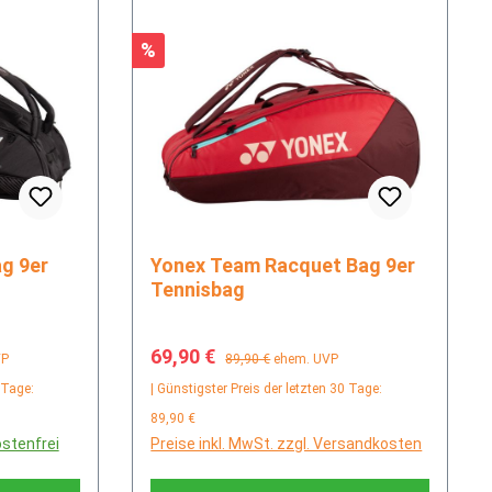
Rabatt
%
Yonex Team Racquet Bag 9er
Tennisbag
Verkaufspreis:
Regulärer Preis:
69,90 €
VP
89,90 €
ehem. UVP
 Tage:
| Günstigster Preis der letzten 30 Tage:
89,90 €
ostenfrei
Preise inkl. MwSt. zzgl. Versandkosten