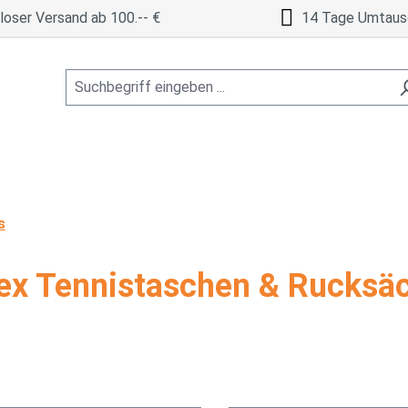
oser Versand ab 100.-- €
14 Tage Umtaus
s
ex Tennistaschen & Rucksä