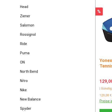
Head
Rabatt
%
Ziener
Salomon
Rossignol
Ride
Puma
Yonex Pro Racquet Bag 9
ON
Tenni
North Bend
Verkau
129,0
Nitro
| Günstig
Nike
129,00 €
New Balance
Preise 
Spyder