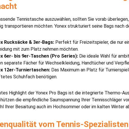
acht
ssende Tennistasche auszuwählen, sollten Sie vorab überlegen, 
g transportieren möchten. Yonex strukturiert seine Bags nach d
x Rucksäcke & 3er-Bags:
Perfekt für Freizeitspieler, die nur e
eidung mit zum Platz nehmen möchten.
x 6er- bis 9er-Taschen (Pro Series):
Die ideale Wahl für ambi
en separate Fächer für Wechselkleidung, Handtücher und Verpfl
x 12er-Turniertaschen:
Das Maximum an Platz für Turnierspiele
ftetes Schuhfach benötigen.
utes Highlight der Yonex Pro Bags ist die integrierte Thermo-Au
hützen die empfindliche Saumspannung Ihrer Tennisschläger vor
hl Ihrer Besaitung auch im Hochsommer oder im kalten Winter a
enqualität vom Tennis-Spezialisten