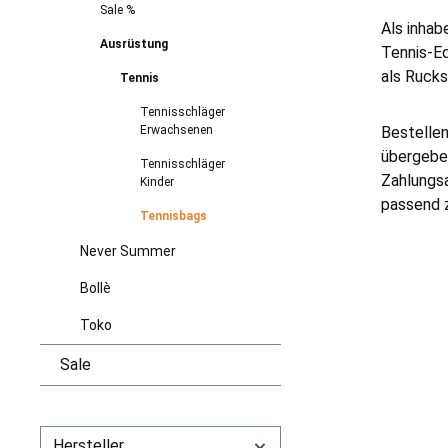
Sale %
Als inhab
Ausrüstung
Tennis-Eq
als Rucks
Tennis
Tennisschläger
Erwachsenen
Bestellen
übergeben
Tennisschläger
Zahlungsa
Kinder
passend 
Tennisbags
Never Summer
Bollè
Toko
Sale
Hersteller