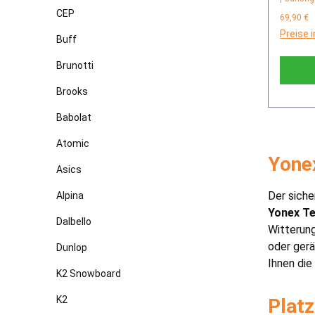
CEP
69,90 €
Preise 
Buff
Brunotti
Brooks
Babolat
Atomic
Yone
Asics
Der siche
Alpina
Yonex T
Dalbello
Witterung
oder ger
Dunlop
Ihnen die
K2 Snowboard
K2
Plat