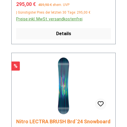
Verkaufspreis:
Regulärer Preis:
295,00 €
459,90 €
ehem. UVP
| Günstigster Preis der letzten 30 Tage: 295,00 €
Preise inkl. MwSt. versandkostenfrei
Details
Rabatt
%
Nitro LECTRA BRUSH Brd´24 Snowboard