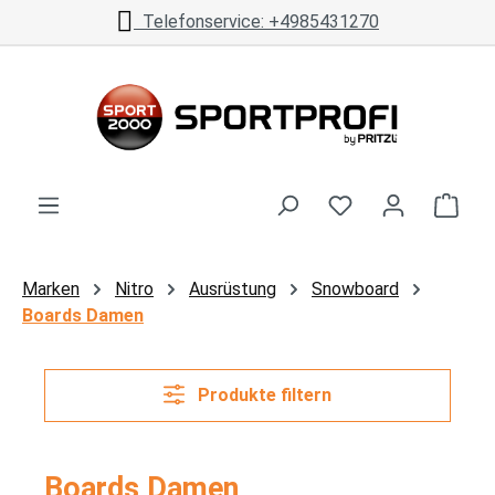
Telefonservice: +4985431270
Zum Hauptinhalt springen
Ware
Marken
Nitro
Ausrüstung
Snowboard
Boards Damen
Produkte filtern
Boards Damen