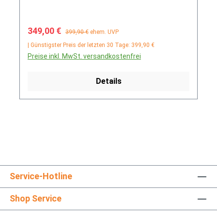
Verkaufspreis:
Regulärer Preis:
349,00 €
399,90 €
ehem. UVP
| Günstigster Preis der letzten 30 Tage: 399,90 €
Preise inkl. MwSt. versandkostenfrei
Details
Service-Hotline
Shop Service