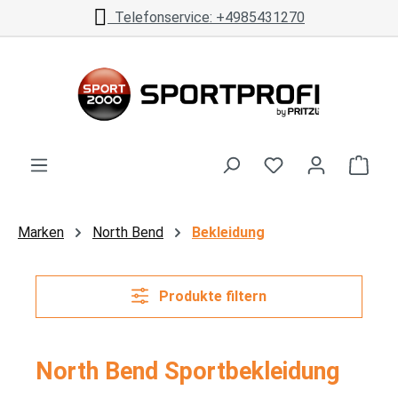
Telefonservice: +4985431270
Zum Hauptinhalt springen
Ware
Marken
North Bend
Bekleidung
Produkte filtern
North Bend Sportbekleidung