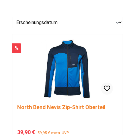
Rabatt
%
North Bend Nevis Zip-Shirt Oberteil
Verkaufspreis:
Regulärer Preis:
39,90 €
59,95 €
ehem. UVP