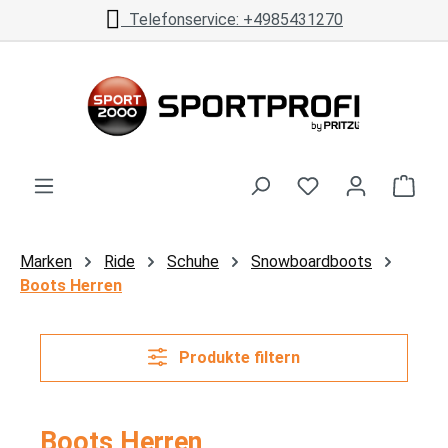
Telefonservice: +4985431270
Zum Hauptinhalt springen
Ware
Marken
Ride
Schuhe
Snowboardboots
Boots Herren
Produkte filtern
Boots Herren