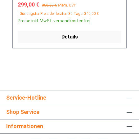
Verkaufspreis:
Regulärer Preis:
299,00 €
350,00 €
ehem. UVP
| Günstigster Preis der letzten 30 Tage: 340,00 €
Preise inkl. MwSt. versandkostenfrei
Details
Service-Hotline
Shop Service
Informationen