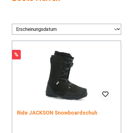
Rabatt
%
Ride JACKSON Snowboardschuh