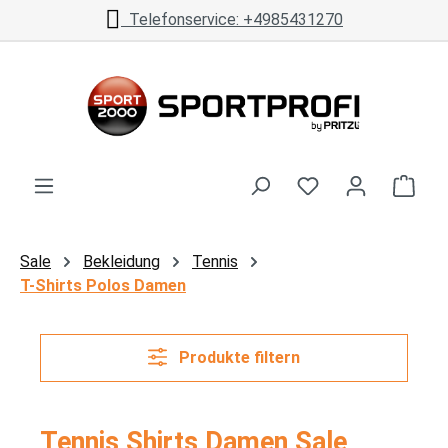
5431270
kostenloser Versand ab
Zum Hauptinhalt springen
Ware
Sale
Bekleidung
Tennis
T-Shirts Polos Damen
Produkte filtern
Tennis Shirts Damen Sale