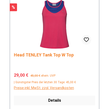
Rabatt
%
Head TENLEY Tank Top W Top
Verkaufspreis:
Regulärer Preis:
29,00 €
45,00 €
ehem. UVP
| Günstigster Preis der letzten 30 Tage: 45,00 €
Preise inkl. MwSt. zzgl. Versandkosten
Details