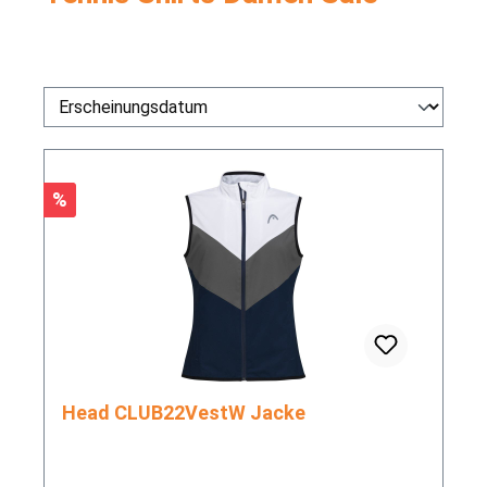
Rabatt
%
Head CLUB22VestW Jacke