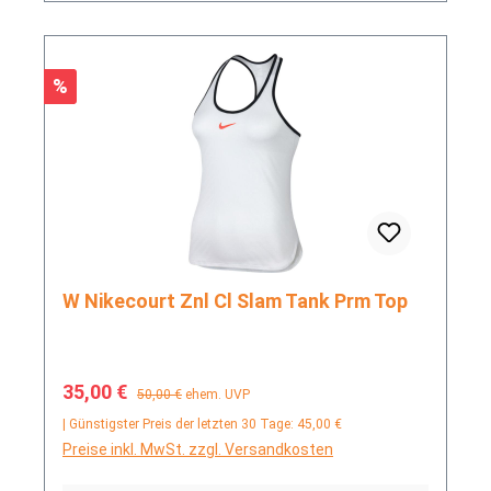
Rabatt
%
W Nikecourt Znl Cl Slam Tank Prm Top
Verkaufspreis:
Regulärer Preis:
35,00 €
50,00 €
ehem. UVP
| Günstigster Preis der letzten 30 Tage: 45,00 €
Preise inkl. MwSt. zzgl. Versandkosten