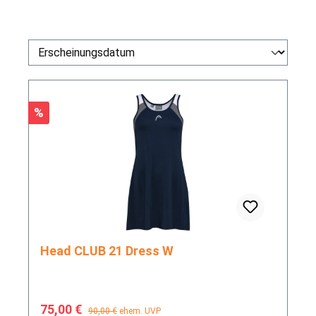
Rabatt
%
Head CLUB 21 Dress W
Verkaufspreis:
Regulärer Preis:
75,00 €
90,00 €
ehem. UVP