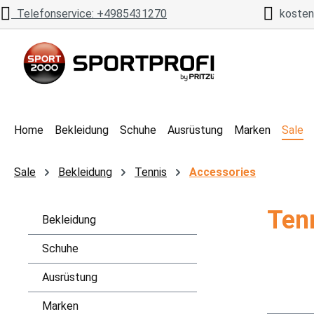
Telefonservice: +4985431270
kostenl
 Hauptinhalt springen
Zur Suche springen
Zur Hauptnavigation springen
Home
Bekleidung
Schuhe
Ausrüstung
Marken
Sale
Sale
Bekleidung
Tennis
Accessories
Ten
Bekleidung
Schuhe
Ausrüstung
Marken