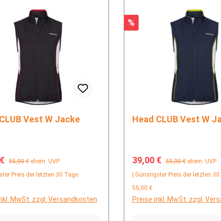
Rabatt
%
Head CLUB Vest W Jacke
Head CLUB Vest W 
fspreis:
Regulärer Preis:
Verkaufspreis:
Regulärer Preis:
 €
39,00 €
55,00 €
ehem. UVP
55,00 €
ehem. UVP
ster Preis der letzten 30 Tage:
| Günstigster Preis der letzten 30
55,00 €
inkl. MwSt. zzgl. Versandkosten
Preise inkl. MwSt. zzgl. Ve