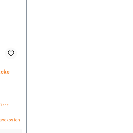
Jacke
 Tage:
rsandkosten