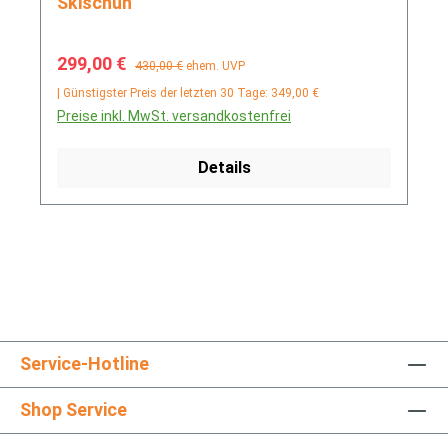
Skischuh
Verkaufspreis:
Regulärer Preis:
299,00 €
430,00 €
ehem. UVP
| Günstigster Preis der letzten 30 Tage: 349,00 €
Preise inkl. MwSt. versandkostenfrei
Details
Service-Hotline
Shop Service