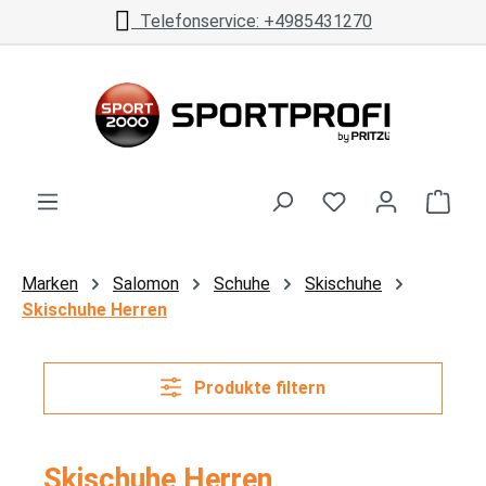
Telefonservice: +4985431270
Zum Hauptinhalt springen
Ware
Marken
Salomon
Schuhe
Skischuhe
Skischuhe Herren
Produkte filtern
Skischuhe Herren