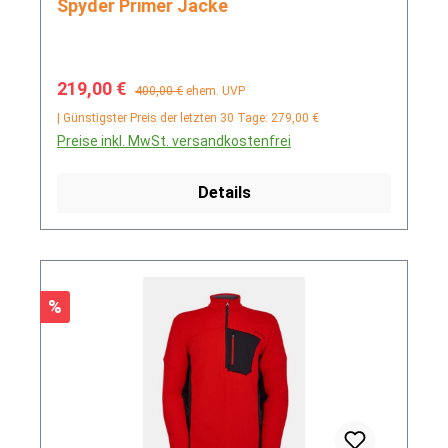
Spyder Primer Jacke
Verkaufspreis:
Regulärer Preis:
219,00 €
400,00 €
ehem. UVP
| Günstigster Preis der letzten 30 Tage: 279,00 €
Preise inkl. MwSt. versandkostenfrei
Details
Rabatt
%