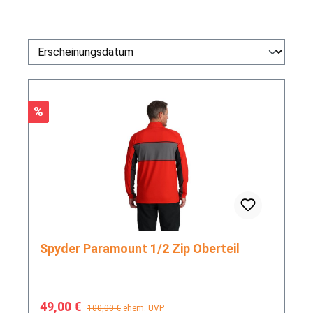
Rabatt
%
Spyder Paramount 1/2 Zip Oberteil
Verkaufspreis:
Regulärer Preis:
49,00 €
100,00 €
ehem. UVP