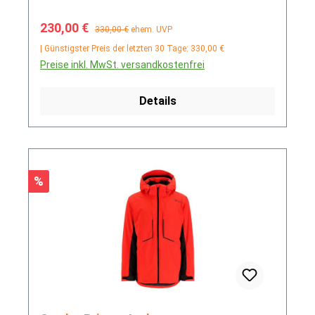
Verkaufspreis:
Regulärer Preis:
230,00 €
330,00 €
ehem. UVP
| Günstigster Preis der letzten 30 Tage: 330,00 €
Preise inkl. MwSt. versandkostenfrei
Details
Rabatt
%