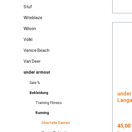
Stuf
Witeblaze
Wilson
Völkl
Venice Beach
Van Deer
under armour
Sale %
under armo
Bekleidung
Langa
Training Fitness
Running
Oberteile Damen
Regulä
45,00