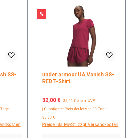
Rabatt
%
under armour UA Vanish SS-
RED T-Shirt
Verkaufspreis:
Regulärer Preis:
32,00 €
35,00 €
ehem. UVP
 Tage:
| Günstigster Preis der letzten 30 Tage:
35,00 €
rsandkosten
Preise inkl. MwSt. zzgl. Versandkosten