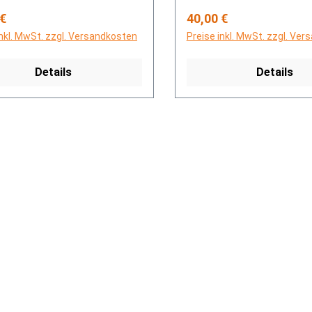
rer Preis:
Regulärer Preis:
 €
40,00 €
inkl. MwSt. zzgl. Versandkosten
Preise inkl. MwSt. zzgl. Ve
Details
Details