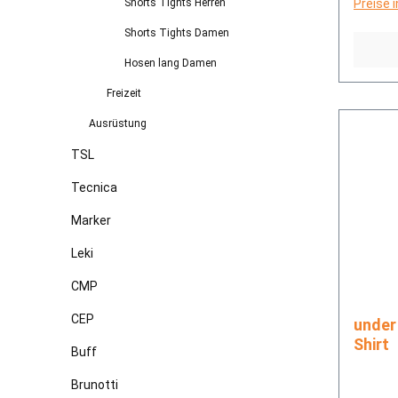
Shorts Tights Herren
Preise 
Shorts Tights Damen
Hosen lang Damen
Freizeit
Ausrüstung
TSL
Tecnica
Marker
Leki
CMP
CEP
under armo
Shirt
Buff
Brunotti