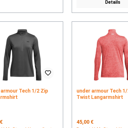
Details
ur Tech 1/2 Zip
under armour Tech 1/2 Zip-
rmshirt
Twist Langarmshirt
rer Preis:
Regulärer Preis:
 €
45,00 €