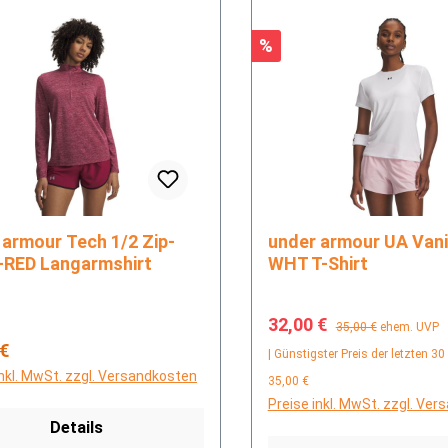
Rabatt
%
r Tech 1/2 Zip-
under armour UA Vanish SS-
-RED Langarmshirt
WHT T-Shirt
Verkaufspreis:
Regulärer Preis:
32,00 €
35,00 €
ehem. UVP
rer Preis:
 €
| Günstigster Preis der letzten 30
inkl. MwSt. zzgl. Versandkosten
35,00 €
Preise inkl. MwSt. zzgl. Ve
Details