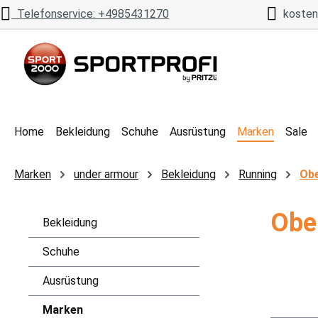
Telefonservice: +4985431270
kostenl
 Hauptinhalt springen
Zur Suche springen
Zur Hauptnavigation springen
Home
Bekleidung
Schuhe
Ausrüstung
Marken
Sale
Marken
under armour
Bekleidung
Running
Obe
Obe
Bekleidung
Schuhe
Ausrüstung
Marken