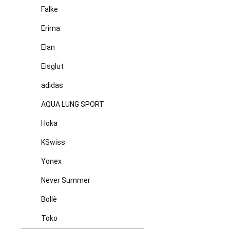
Falke
Erima
Elan
Eisglut
adidas
AQUA LUNG SPORT
Hoka
KSwiss
Yonex
Never Summer
Bollè
Toko