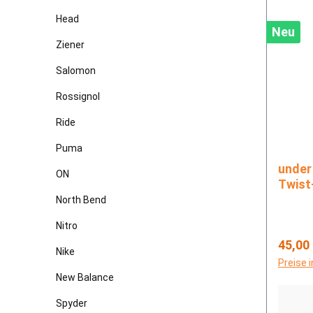
Head
Neu
Ziener
Salomon
Rossignol
Ride
Puma
under armou
ON
Twist
North Bend
Nitro
Regulä
45,00
Nike
Preise 
New Balance
Spyder