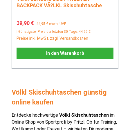
BACKPACK VÃ?LKL Skischuhtasche
Verkaufspreis:
Regulärer Preis:
39,90 €
44,95 €
ehem. UVP
| Günstigster Preis der letzten 30 Tage: 44,95 €
Preise inkl. MwSt. zzgl. Versandkosten
In den Warenkorb
Völkl Skischuhtaschen günstig
online kaufen
Entdecke hochwertige
Völkl Skischuhtaschen
im
Online Shop von Sportprofi by Pritzl. Ob für Training,
Wettkampf oder Freizeit – wir bieten Dir moderne