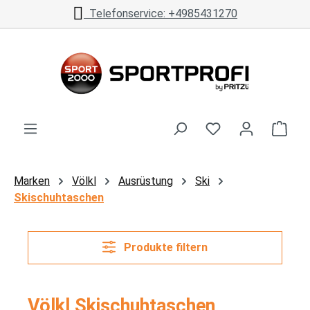
Telefonservice: +4985431270
Zum Hauptinhalt springen
Ware
Marken
Völkl
Ausrüstung
Ski
Skischuhtaschen
Produkte filtern
Völkl Skischuhtaschen