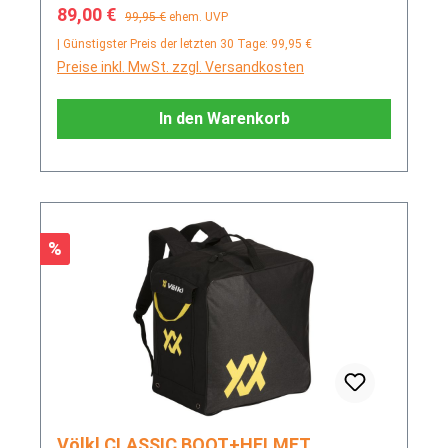
Verkaufspreis:
Regulärer Preis:
89,00 €
99,95 €
ehem. UVP
| Günstigster Preis der letzten 30 Tage: 99,95 €
Preise inkl. MwSt. zzgl. Versandkosten
In den Warenkorb
Rabatt
%
Völkl CLASSIC BOOT+HELMET