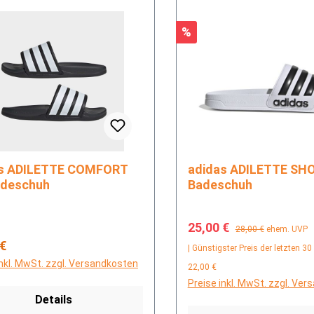
Rabatt
%
FORT
adidas ADILETTE SHOWER
adeschuh
Badeschuh
Verkaufspreis:
Regulärer Preis:
25,00 €
28,00 €
ehem. UVP
rer Preis:
 €
| Günstigster Preis der letzten 30
inkl. MwSt. zzgl. Versandkosten
22,00 €
Preise inkl. MwSt. zzgl. Ve
Details