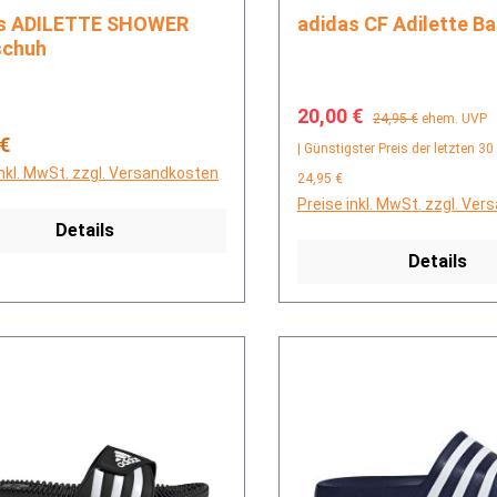
OWER
adidas CF Adilett
schuh
Verkaufspreis:
Regulärer Preis:
20,00 €
24,95 €
ehem. UVP
rer Preis:
 €
| Günstigster Preis der letzten 30
inkl. MwSt. zzgl. Versandkosten
24,95 €
Preise inkl. MwSt. zzgl. Ve
Details
Details