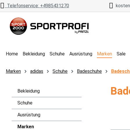
Telefonservice: +4985431270
kostenl
 Hauptinhalt springen
Zur Suche springen
Zur Hauptnavigation springen
Home
Bekleidung
Schuhe
Ausrüstung
Marken
Sale
Marken
adidas
Schuhe
Badeschuhe
Badesch
Bad
Bekleidung
Schuhe
Ausrüstung
Marken