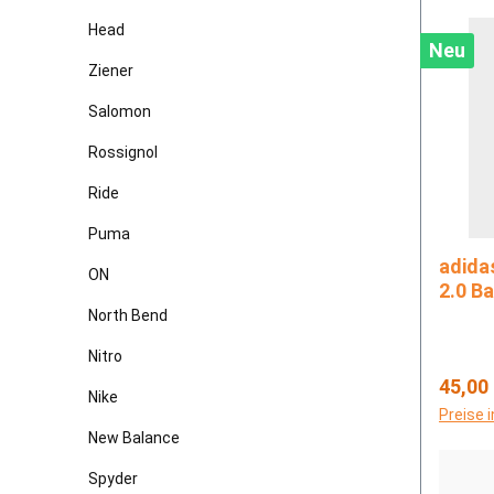
Head
Neu
Ziener
Salomon
Rossignol
Ride
Puma
adidas ADILETTE COM
ON
2.0 B
North Bend
Nitro
Regulä
45,00
Nike
Preise 
New Balance
Spyder