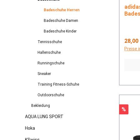
adidas ADILETTE SH
Badeschuhe Herren
Bade
Badeschuhe Damen
Badeschuhe Kinder
Regulä
28,00
Tennisschuhe
Preise 
Hallenschuhe
Runningschuhe
Sneaker
Training Fitness-Schuhe
Outdoorschuhe
Bekleidung
Rabatt
%
AQUA LUNG SPORT
Hoka
KSwiss