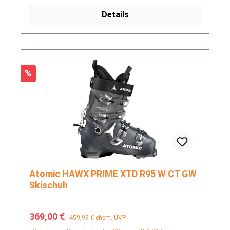
Details
Rabatt
%
Atomic HAWX PRIME XTD R95 W CT GW
Skischuh
Verkaufspreis:
Regulärer Preis:
369,00 €
459,99 €
ehem. UVP