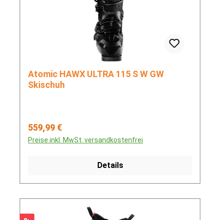
Atomic HAWX ULTRA 115 S W GW
Skischuh
Regulärer Preis:
559,99 €
Preise inkl. MwSt. versandkostenfrei
Details