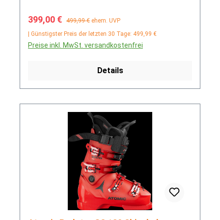
Verkaufspreis:
Regulärer Preis:
399,00 €
499,99 €
ehem. UVP
| Günstigster Preis der letzten 30 Tage: 499,99 €
Preise inkl. MwSt. versandkostenfrei
Details