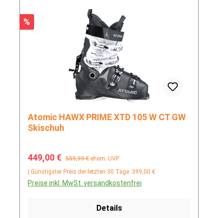
Rabatt
%
Atomic HAWX PRIME XTD 105 W CT GW
Skischuh
Verkaufspreis:
Regulärer Preis:
449,00 €
559,99 €
ehem. UVP
| Günstigster Preis der letzten 30 Tage: 399,00 €
Preise inkl. MwSt. versandkostenfrei
Details