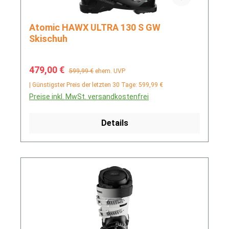
Atomic HAWX ULTRA 130 S GW
Skischuh
Verkaufspreis:
Regulärer Preis:
479,00 €
599,99 €
ehem. UVP
| Günstigster Preis der letzten 30 Tage: 599,99 €
Preise inkl. MwSt. versandkostenfrei
Details