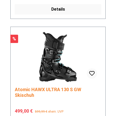
Details
Rabatt
%
Atomic HAWX ULTRA 130 S GW
Skischuh
Verkaufspreis:
Regulärer Preis:
499,00 €
599,99 €
ehem. UVP