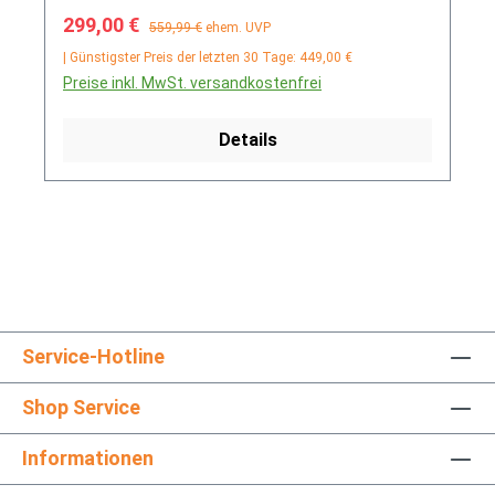
Verkaufspreis:
Regulärer Preis:
299,00 €
559,99 €
ehem. UVP
| Günstigster Preis der letzten 30 Tage: 449,00 €
Preise inkl. MwSt. versandkostenfrei
Details
Service-Hotline
Shop Service
Informationen