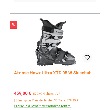
Rabatt
%
Atomic Hawx Ultra XTD 95 W Skischuh
Verkaufspreis:
Regulärer Preis:
459,00 €
579,99 €
ehem. UVP
| Günstigster Preis der letzten 30 Tage: 579,99 €
Preise inkl. MwSt. versandkostenfrei