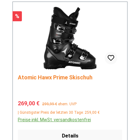
Rabatt
%
Atomic Hawx Prime Skischuh
Verkaufspreis:
Regulärer Preis:
269,00 €
299,99 €
ehem. UVP
| Günstigster Preis der letzten 30 Tage: 259,00 €
Preise inkl. MwSt. versandkostenfrei
Details