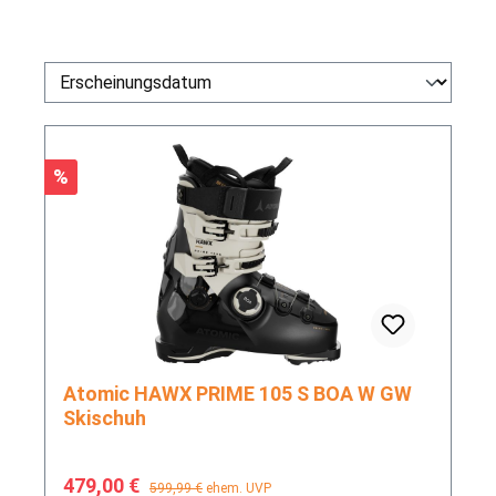
Rabatt
%
Atomic HAWX PRIME 105 S BOA W GW
Skischuh
Verkaufspreis:
Regulärer Preis:
479,00 €
599,99 €
ehem. UVP