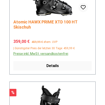
Atomic HAWX PRIME XTD 100 HT
Skischuh
Verkaufspreis:
Regulärer Preis:
359,00 €
459,99 €
ehem. UVP
| Günstigster Preis der letzten 30 Tage: 459,99 €
Preise inkl. MwSt. versandkostenfrei
Details
Rabatt
%