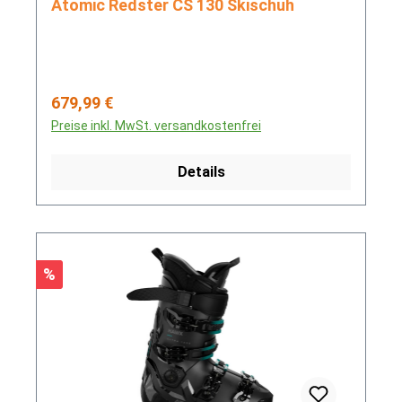
Atomic Redster CS 130 Skischuh
Regulärer Preis:
679,99 €
Preise inkl. MwSt. versandkostenfrei
Details
Rabatt
%