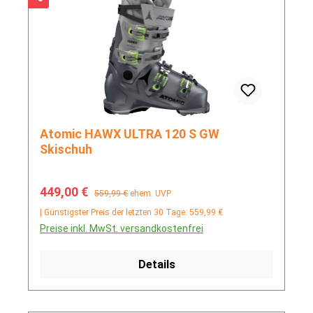
Atomic HAWX ULTRA 120 S GW
Skischuh
Verkaufspreis:
Regulärer Preis:
449,00 €
559,99 €
ehem. UVP
| Günstigster Preis der letzten 30 Tage: 559,99 €
Preise inkl. MwSt. versandkostenfrei
Details