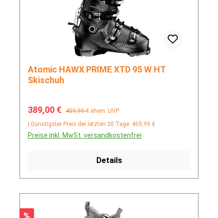
Atomic HAWX PRIME XTD 95 W HT
Skischuh
Verkaufspreis:
Regulärer Preis:
389,00 €
459,99 €
ehem. UVP
| Günstigster Preis der letzten 30 Tage: 459,99 €
Preise inkl. MwSt. versandkostenfrei
Details
Rabatt
%