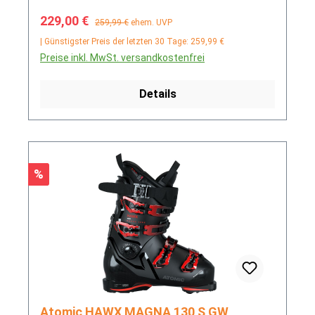
Verkaufspreis:
Regulärer Preis:
229,00 €
259,99 €
ehem. UVP
| Günstigster Preis der letzten 30 Tage: 259,99 €
Preise inkl. MwSt. versandkostenfrei
Details
Rabatt
%
Atomic HAWX MAGNA 130 S GW