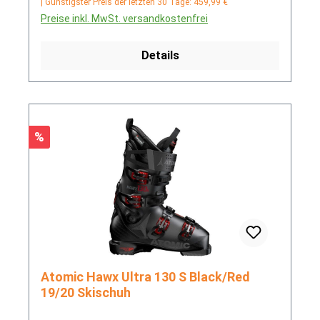
| Günstigster Preis der letzten 30 Tage: 459,99 €
Preise inkl. MwSt. versandkostenfrei
Details
Rabatt
%
Atomic Hawx Ultra 130 S Black/Red
19/20 Skischuh