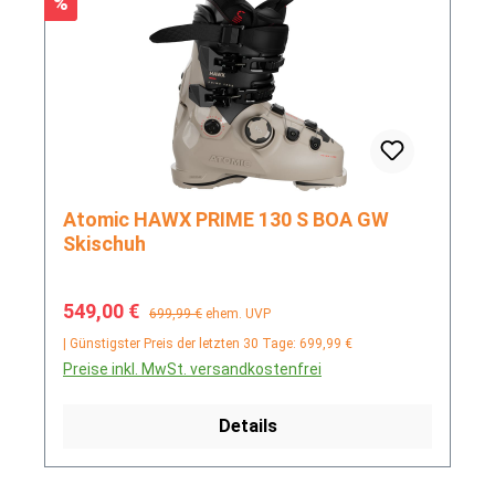
Rabatt
%
Atomic HAWX PRIME 130 S BOA GW
Skischuh
Verkaufspreis:
Regulärer Preis:
549,00 €
699,99 €
ehem. UVP
| Günstigster Preis der letzten 30 Tage: 699,99 €
Preise inkl. MwSt. versandkostenfrei
Details