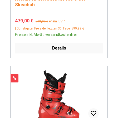
Skischuh
Verkaufspreis:
Regulärer Preis:
479,00 €
599,99 €
ehem. UVP
| Günstigster Preis der letzten 30 Tage: 599,99 €
Preise inkl. MwSt. versandkostenfrei
Details
Rabatt
%