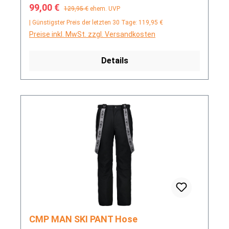
Verkaufspreis:
Regulärer Preis:
99,00 €
129,95 €
ehem. UVP
| Günstigster Preis der letzten 30 Tage: 119,95 €
Preise inkl. MwSt. zzgl. Versandkosten
Details
CMP MAN SKI PANT Hose