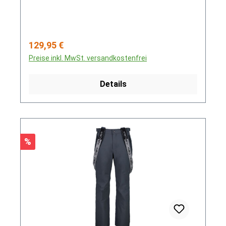
Regulärer Preis:
129,95 €
Preise inkl. MwSt. versandkostenfrei
Details
Rabatt
%