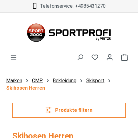
Telefonservice: +4985431270
Zum Hauptinhalt springen
Ware
Marken
CMP
Bekleidung
Skisport
Skihosen Herren
Produkte filtern
Skihosen Herren