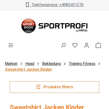
Telefonservice: +4985431270
Zum Hauptinhalt springen
Ware
Marken
Head
Bekleidung
Training Fitness
Sweatshirt Jacken Kinder
Produkte filtern
Sweatshirt Jacken Kinder