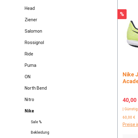
Head
Rabatt
%
Ziener
Salomon
Rossignol
Ride
Puma
Nike JR Phantom Venom
ON
Acade
Halle
North Bend
Verkau
40,00
Nitro
| Günstig
Nike
60,00 €
Sale %
Preise 
Bekleidung