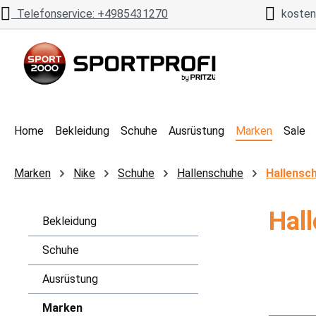
Telefonservice: +4985431270
kostenl
 Hauptinhalt springen
Zur Suche springen
Zur Hauptnavigation springen
Home
Bekleidung
Schuhe
Ausrüstung
Marken
Sale
Marken
Nike
Schuhe
Hallenschuhe
Hallensc
Hal
Bekleidung
Schuhe
Ausrüstung
Marken