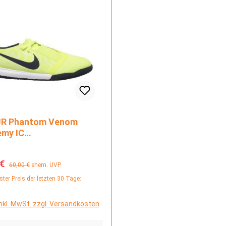
my IC
nfußballschuh
fspreis:
Regulärer Preis:
 €
60,00 €
ehem. UVP
ster Preis der letzten 30 Tage:
inkl. MwSt. zzgl. Versandkosten