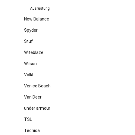
Ausrüstung
New Balance
Spyder
Stuf
Witeblaze
Wilson
Völkl
Venice Beach
Van Deer
under armour
TSL
Tecnica