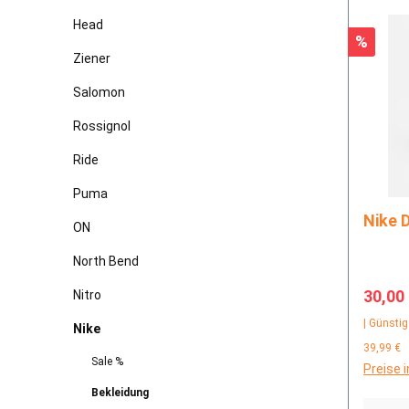
Head
Rabatt
%
Ziener
Salomon
Rossignol
Ride
Puma
N
ON
North Bend
Verkau
30,00
Nitro
| Günstig
Nike
39,99 €
Sale %
Preise 
Bekleidung