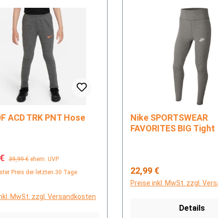
ike DF ACD TRK PNT Hose
Nike SPORTSWEAR
FAVORITES BIG Tight
fspreis:
Regulärer Preis:
 €
39,99 €
ehem. UVP
Regulärer Preis:
22,99 €
ster Preis der letzten 30 Tage:
Preise inkl. MwSt. zzgl. Ve
inkl. MwSt. zzgl. Versandkosten
Details