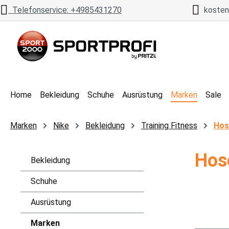
Telefonservice: +4985431270
kostenl
 Hauptinhalt springen
Zur Suche springen
Zur Hauptnavigation springen
Home
Bekleidung
Schuhe
Ausrüstung
Marken
Sale
Marken
Nike
Bekleidung
Training Fitness
Hos
Hos
Bekleidung
Schuhe
Ausrüstung
Marken