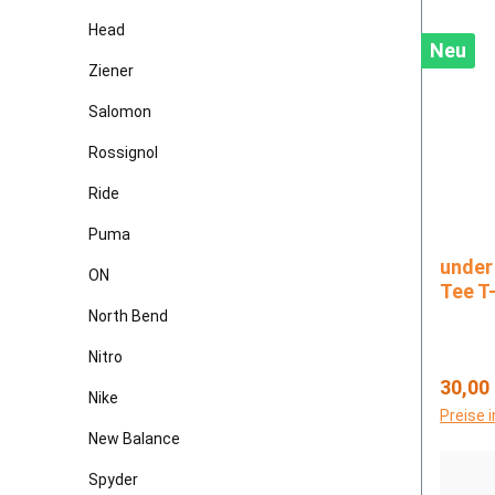
Head
Neu
Ziener
Salomon
Rossignol
Ride
Puma
under armou
ON
Tee T-
North Bend
Nitro
Regulä
30,00
Nike
Preise 
New Balance
Spyder