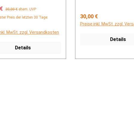
fspreis:
Regulärer Preis:
 €
30,00 €
ehem. UVP
Regulärer Preis:
30,00 €
ster Preis der letzten 30 Tage:
Preise inkl. MwSt. zzgl. Ve
inkl. MwSt. zzgl. Versandkosten
Details
Details