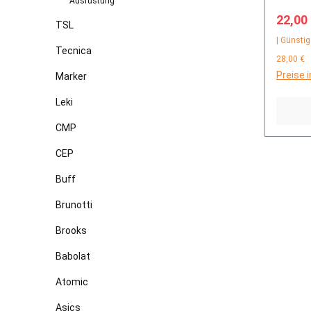
Ausrüstung
Verkau
22,00
TSL
| Günstig
Tecnica
28,00 €
Preise 
Marker
Leki
CMP
CEP
Buff
Brunotti
Brooks
Babolat
Atomic
Asics