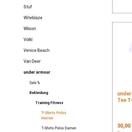
Stuf
Witeblaze
Wilson
Völkl
Venice Beach
Van Deer
under armour
Sale %
under armou
Bekleidung
Tee T-
Training Fitness
T-Shirts Polos
Herren
Regulä
30,00
T-Shirts Polos Damen