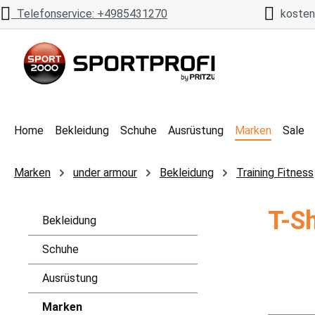
Telefonservice: +4985431270
kostenl
 Hauptinhalt springen
Zur Suche springen
Zur Hauptnavigation springen
Home
Bekleidung
Schuhe
Ausrüstung
Marken
Sale
Marken
under armour
Bekleidung
Training Fitness
T-Sh
Bekleidung
Schuhe
Ausrüstung
Marken