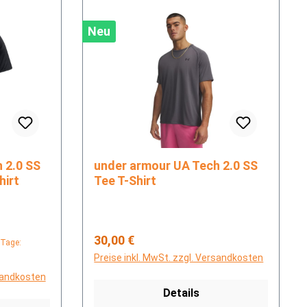
Neu
under armour UA Tech 2.0 SS
hirt
Tee T-Shirt
Regulärer Preis:
30,00 €
 Tage:
Preise inkl. MwSt. zzgl. Versandkosten
rsandkosten
Details