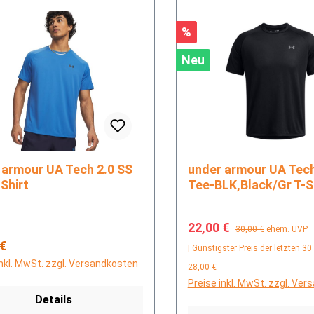
Rabatt
%
Neu
r UA Tech 2.0 SS
under armour UA Tech 2.0 SS
Shirt
Tee-BLK,Black/Gr T-S
Verkaufspreis:
Regulärer Preis:
22,00 €
30,00 €
ehem. UVP
rer Preis:
 €
| Günstigster Preis der letzten 30
inkl. MwSt. zzgl. Versandkosten
28,00 €
Preise inkl. MwSt. zzgl. Ve
Details