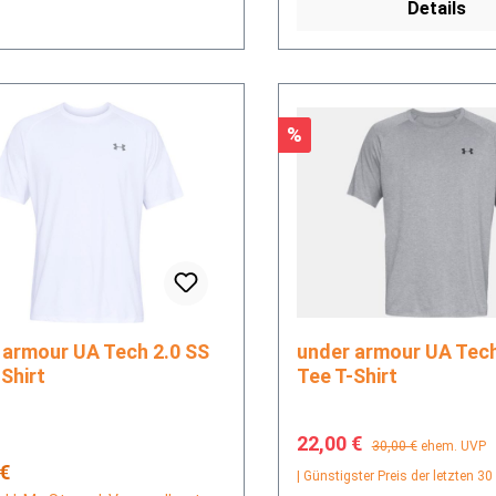
Details
Rabatt
%
r UA Tech 2.0 SS
under armour UA Tech 2.0 SS
Shirt
Tee T-Shirt
Verkaufspreis:
Regulärer Preis:
22,00 €
30,00 €
ehem. UVP
rer Preis:
 €
| Günstigster Preis der letzten 30