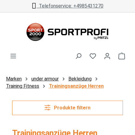
Telefonservice: +4985431270
Zum Hauptinhalt springen
Ware
Marken
under armour
Bekleidung
Training Fitness
Trainingsanzüge Herren
Produkte filtern
Trainingsanzüge Herren