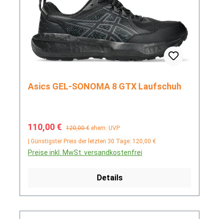
Asics GEL-SONOMA 8 GTX Laufschuh
Verkaufspreis:
Regulärer Preis:
110,00 €
120,00 €
ehem. UVP
| Günstigster Preis der letzten 30 Tage: 120,00 €
Preise inkl. MwSt. versandkostenfrei
Details