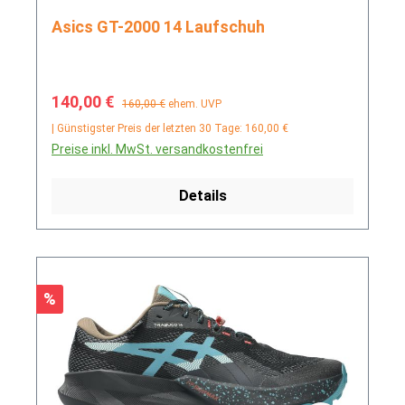
Asics GT-2000 14 Laufschuh
Verkaufspreis:
Regulärer Preis:
140,00 €
160,00 €
ehem. UVP
| Günstigster Preis der letzten 30 Tage: 160,00 €
Preise inkl. MwSt. versandkostenfrei
Details
Rabatt
%