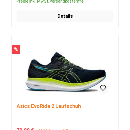
Preise inkl. MwSt. versandkostenfrei
Details
Rabatt
%
Asics EvoRide 2 Laufschuh
Verkaufspreis:
Regulärer Preis: