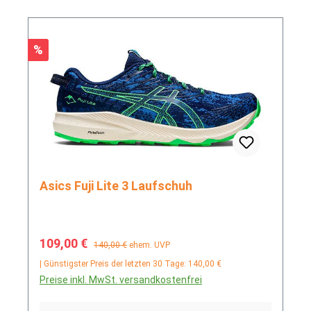
Rabatt
%
Asics Fuji Lite 3 Laufschuh
Verkaufspreis:
Regulärer Preis:
109,00 €
140,00 €
ehem. UVP
| Günstigster Preis der letzten 30 Tage: 140,00 €
Preise inkl. MwSt. versandkostenfrei