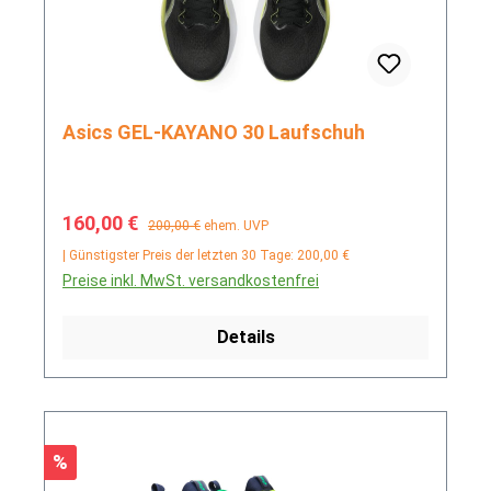
Asics GEL-KAYANO 30 Laufschuh
Verkaufspreis:
Regulärer Preis:
160,00 €
200,00 €
ehem. UVP
| Günstigster Preis der letzten 30 Tage: 200,00 €
Preise inkl. MwSt. versandkostenfrei
Details
Rabatt
%