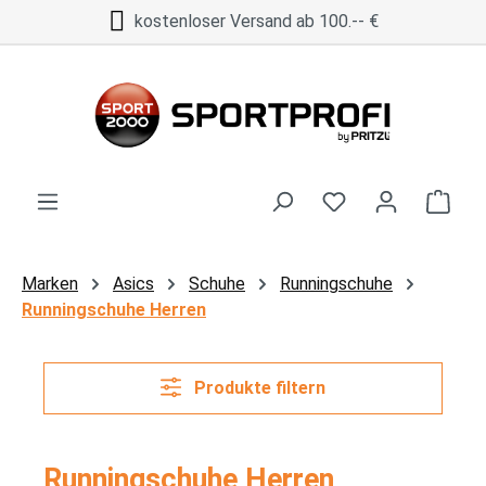
kostenloser Versand ab 100.-- €
Zum Hauptinhalt springen
Ware
Marken
Asics
Schuhe
Runningschuhe
Runningschuhe Herren
Produkte filtern
Runningschuhe Herren