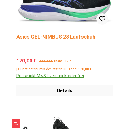
Asics GEL-NIMBUS 28 Laufschuh
Verkaufspreis:
Regulärer Preis:
170,00 €
200,00 €
ehem. UVP
| Günstigster Preis der letzten 30 Tage: 170,00 €
Preise inkl. MwSt. versandkostenfrei
Details
Rabatt
%