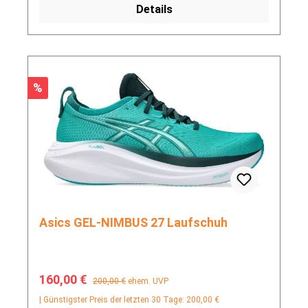
Details
Rabatt
%
Asics GEL-NIMBUS 27 Laufschuh
Verkaufspreis:
Regulärer Preis:
160,00 €
200,00 €
ehem. UVP
| Günstigster Preis der letzten 30 Tage: 200,00 €