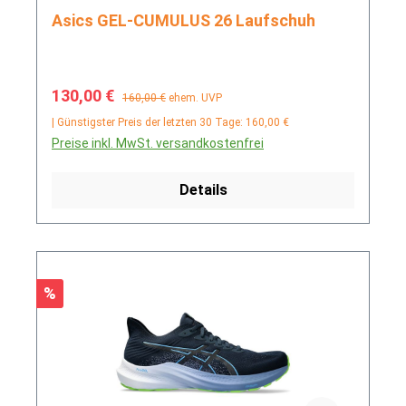
Asics GEL-CUMULUS 26 Laufschuh
Verkaufspreis:
Regulärer Preis:
130,00 €
160,00 €
ehem. UVP
| Günstigster Preis der letzten 30 Tage: 160,00 €
Preise inkl. MwSt. versandkostenfrei
Details
Rabatt
%