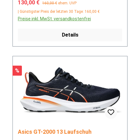
Verkaufspreis:
Regulärer Preis:
130,00 €
160,00 €
ehem. UVP
| Günstigster Preis der letzten 30 Tage: 160,00 €
Preise inkl. MwSt. versandkostenfrei
Details
Rabatt
%
Asics GT-2000 13 Laufschuh