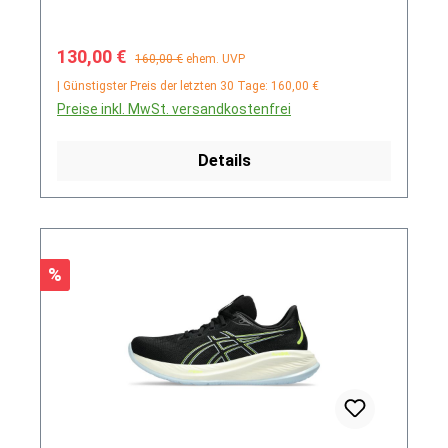
Verkaufspreis:
Regulärer Preis:
130,00 €
160,00 €
ehem. UVP
| Günstigster Preis der letzten 30 Tage: 160,00 €
Preise inkl. MwSt. versandkostenfrei
Details
Rabatt
%