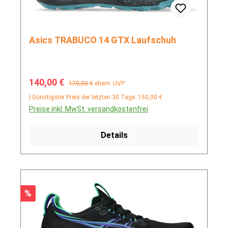
Asics TRABUCO 14 GTX Laufschuh
Verkaufspreis:
Regulärer Preis:
140,00 €
170,00 €
ehem. UVP
| Günstigster Preis der letzten 30 Tage: 150,00 €
Preise inkl. MwSt. versandkostenfrei
Details
Rabatt
%