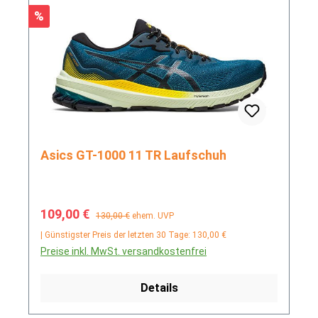
Rabatt
%
Asics GT-1000 11 TR Laufschuh
Verkaufspreis:
Regulärer Preis:
109,00 €
130,00 €
ehem. UVP
| Günstigster Preis der letzten 30 Tage: 130,00 €
Preise inkl. MwSt. versandkostenfrei
Details