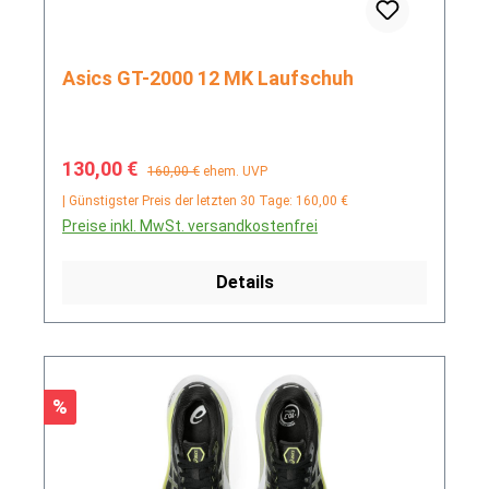
Asics GT-2000 12 MK Laufschuh
Verkaufspreis:
Regulärer Preis:
130,00 €
160,00 €
ehem. UVP
| Günstigster Preis der letzten 30 Tage: 160,00 €
Preise inkl. MwSt. versandkostenfrei
Details
Rabatt
%