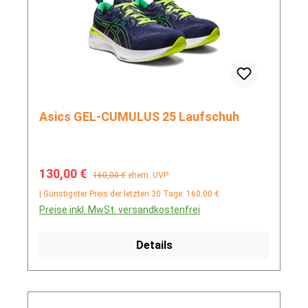
Asics GEL-CUMULUS 25 Laufschuh
Verkaufspreis:
Regulärer Preis:
130,00 €
160,00 €
ehem. UVP
| Günstigster Preis der letzten 30 Tage: 160,00 €
Preise inkl. MwSt. versandkostenfrei
Details