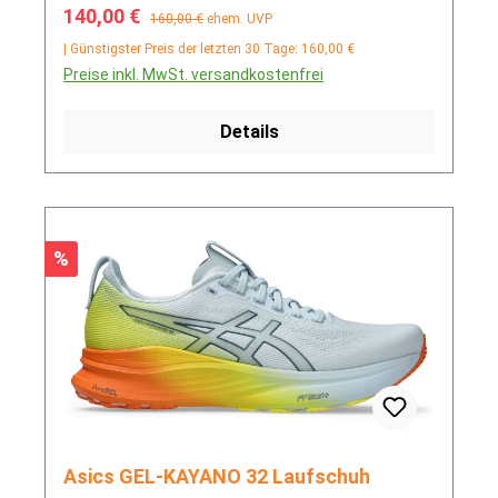
Verkaufspreis:
Regulärer Preis:
140,00 €
160,00 €
ehem. UVP
| Günstigster Preis der letzten 30 Tage: 160,00 €
Preise inkl. MwSt. versandkostenfrei
Details
Rabatt
%
Asics GEL-KAYANO 32 Laufschuh