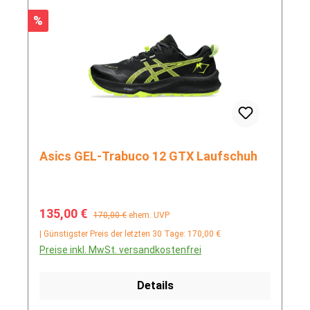
Rabatt
%
Asics GEL-Trabuco 12 GTX Laufschuh
Verkaufspreis:
Regulärer Preis:
135,00 €
170,00 €
ehem. UVP
| Günstigster Preis der letzten 30 Tage: 170,00 €
Preise inkl. MwSt. versandkostenfrei
Details