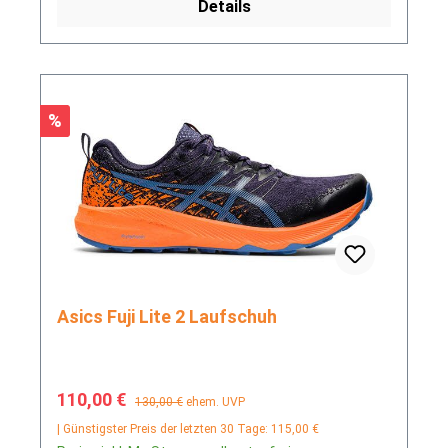
Details
Rabatt
%
Asics Fuji Lite 2 Laufschuh
Verkaufspreis:
Regulärer Preis:
110,00 €
130,00 €
ehem. UVP
| Günstigster Preis der letzten 30 Tage: 115,00 €