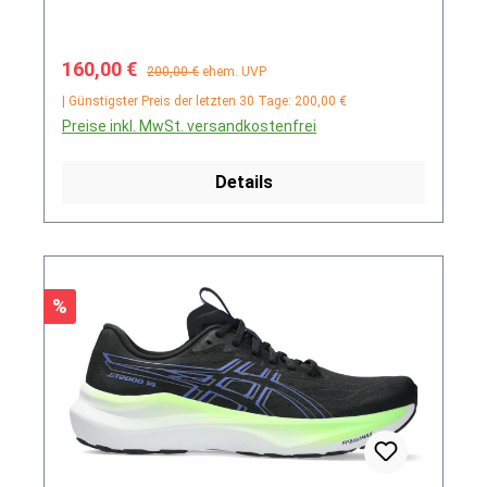
Verkaufspreis:
Regulärer Preis:
160,00 €
200,00 €
ehem. UVP
| Günstigster Preis der letzten 30 Tage: 200,00 €
Preise inkl. MwSt. versandkostenfrei
Details
Rabatt
%